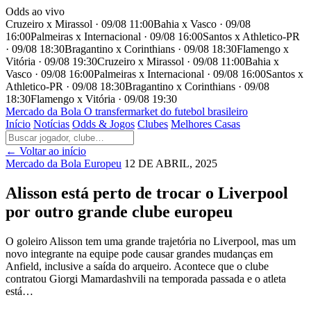
Odds ao vivo
Cruzeiro x Mirassol · 09/08 11:00
Bahia x Vasco · 09/08
16:00
Palmeiras x Internacional · 09/08 16:00
Santos x Athletico-PR
· 09/08 18:30
Bragantino x Corinthians · 09/08 18:30
Flamengo x
Vitória · 09/08 19:30
Cruzeiro x Mirassol · 09/08 11:00
Bahia x
Vasco · 09/08 16:00
Palmeiras x Internacional · 09/08 16:00
Santos x
Athletico-PR · 09/08 18:30
Bragantino x Corinthians · 09/08
18:30
Flamengo x Vitória · 09/08 19:30
Mercado
da Bola
O transfermarket do futebol brasileiro
Início
Notícias
Odds & Jogos
Clubes
Melhores Casas
← Voltar ao início
Mercado da Bola Europeu
12 DE ABRIL, 2025
Alisson está perto de trocar o Liverpool
por outro grande clube europeu
O goleiro Alisson tem uma grande trajetória no Liverpool, mas um
novo integrante na equipe pode causar grandes mudanças em
Anfield, inclusive a saída do arqueiro. Acontece que o clube
contratou Giorgi Mamardashvili na temporada passada e o atleta
está…