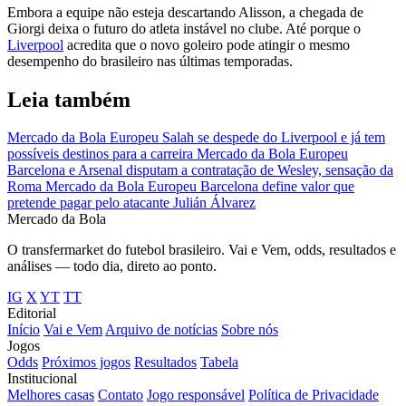
Embora a equipe não esteja descartando Alisson, a chegada de
Giorgi deixa o futuro do atleta instável no clube. Até porque o
Liverpool
acredita que o novo goleiro pode atingir o mesmo
desempenho do brasileiro nas últimas temporadas.
Leia também
Mercado da Bola Europeu
Salah se despede do Liverpool e já tem
possíveis destinos para a carreira
Mercado da Bola Europeu
Barcelona e Arsenal disputam a contratação de Wesley, sensação da
Roma
Mercado da Bola Europeu
Barcelona define valor que
pretende pagar pelo atacante Julián Álvarez
Mercado
da Bola
O transfermarket do futebol brasileiro. Vai e Vem, odds, resultados e
análises — todo dia, direto ao ponto.
IG
X
YT
TT
Editorial
Início
Vai e Vem
Arquivo de notícias
Sobre nós
Jogos
Odds
Próximos jogos
Resultados
Tabela
Institucional
Melhores casas
Contato
Jogo responsável
Política de Privacidade