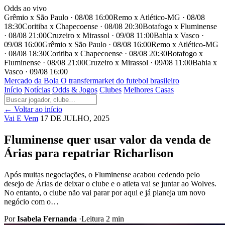
Odds ao vivo
Grêmio x São Paulo · 08/08 16:00
Remo x Atlético-MG · 08/08
18:30
Coritiba x Chapecoense · 08/08 20:30
Botafogo x Fluminense
· 08/08 21:00
Cruzeiro x Mirassol · 09/08 11:00
Bahia x Vasco ·
09/08 16:00
Grêmio x São Paulo · 08/08 16:00
Remo x Atlético-MG
· 08/08 18:30
Coritiba x Chapecoense · 08/08 20:30
Botafogo x
Fluminense · 08/08 21:00
Cruzeiro x Mirassol · 09/08 11:00
Bahia x
Vasco · 09/08 16:00
Mercado
da Bola
O transfermarket do futebol brasileiro
Início
Notícias
Odds & Jogos
Clubes
Melhores Casas
← Voltar ao início
Vai E Vem
17 DE JULHO, 2025
Fluminense quer usar valor da venda de
Árias para repatriar Richarlison
Após muitas negociações, o Fluminense acabou cedendo pelo
desejo de Árias de deixar o clube e o atleta vai se juntar ao Wolves.
No entanto, o clube não vai parar por aqui e já planeja um novo
negócio com o…
Por
Isabela Fernanda
·
Leitura 2 min