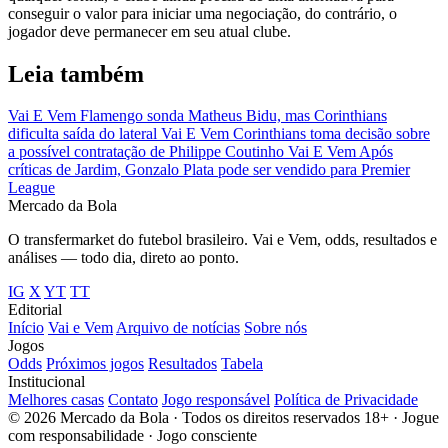
conseguir o valor para iniciar uma negociação, do contrário, o
jogador deve permanecer em seu atual clube.
Leia também
Vai E Vem
Flamengo sonda Matheus Bidu, mas Corinthians
dificulta saída do lateral
Vai E Vem
Corinthians toma decisão sobre
a possível contratação de Philippe Coutinho
Vai E Vem
Após
críticas de Jardim, Gonzalo Plata pode ser vendido para Premier
League
Mercado
da Bola
O transfermarket do futebol brasileiro. Vai e Vem, odds, resultados e
análises — todo dia, direto ao ponto.
IG
X
YT
TT
Editorial
Início
Vai e Vem
Arquivo de notícias
Sobre nós
Jogos
Odds
Próximos jogos
Resultados
Tabela
Institucional
Melhores casas
Contato
Jogo responsável
Política de Privacidade
© 2026 Mercado da Bola · Todos os direitos reservados
18+ · Jogue
com responsabilidade · Jogo consciente