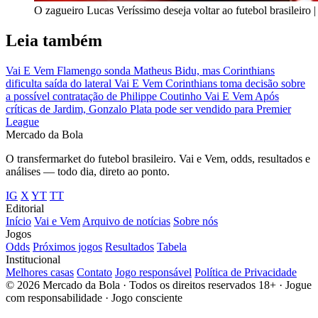
O zagueiro Lucas Veríssimo deseja voltar ao futebol brasileiro 
Leia também
Vai E Vem
Flamengo sonda Matheus Bidu, mas Corinthians
dificulta saída do lateral
Vai E Vem
Corinthians toma decisão sobre
a possível contratação de Philippe Coutinho
Vai E Vem
Após
críticas de Jardim, Gonzalo Plata pode ser vendido para Premier
League
Mercado
da Bola
O transfermarket do futebol brasileiro. Vai e Vem, odds, resultados e
análises — todo dia, direto ao ponto.
IG
X
YT
TT
Editorial
Início
Vai e Vem
Arquivo de notícias
Sobre nós
Jogos
Odds
Próximos jogos
Resultados
Tabela
Institucional
Melhores casas
Contato
Jogo responsável
Política de Privacidade
© 2026 Mercado da Bola · Todos os direitos reservados
18+ · Jogue
com responsabilidade · Jogo consciente