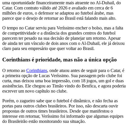
uma oportunidade financeiramente mais atraente no Al-Duhail, do
Catar. Com contrato válido até 2026 e avaliado em cerca de 6
milhões de euros, o defensor se adaptou ao futebol árabe, mas
parece que o desejo de retornar ao Brasil está falando mais alto.
O tempo no Catar serviu para Veríssimo encher o bolso, mas a falta
de competitividade e a distância dos grandes centros do futebol
parecem ter pesado na sua decisão de planejar um retorno. Apesar
de ainda ter um vínculo de dois anos com o Al-Duhail, ele já deixou
claro para seu empresário que quer voltar ao Brasil.
Corinthians é prioridade, mas não a única opção
O retorno ao
Corinthians
, onde atuou antes de seguir para o Catar, é
a primeira opção de Lucas Veríssimo. Sua passagem pelo clube foi
curta, mas deixou uma boa impressão, com 18 jogos, um gol e duas
assistências. Ele chegou ao Timão vindo do Benfica, e agora poderia
escrever um novo capítulo no clube.
Porém, o zagueiro sabe que o futebol é dinâmico, e não fecha as
portas para outros clubes brasileiros. Por isso, não descarta ouvir
propostas de outros times brasileiros. Desde que manifestou o
interesse em retornar, Veríssimo foi informado que algumas equipes
do Brasileirão estão monitorando sua situação.