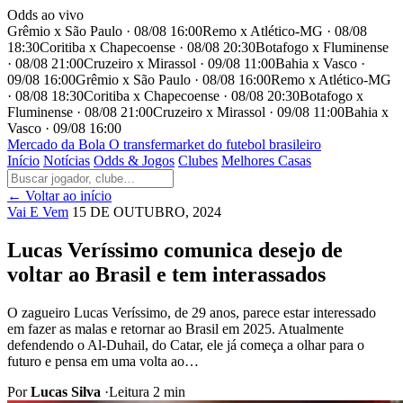
Odds ao vivo
Grêmio x São Paulo · 08/08 16:00
Remo x Atlético-MG · 08/08
18:30
Coritiba x Chapecoense · 08/08 20:30
Botafogo x Fluminense
· 08/08 21:00
Cruzeiro x Mirassol · 09/08 11:00
Bahia x Vasco ·
09/08 16:00
Grêmio x São Paulo · 08/08 16:00
Remo x Atlético-MG
· 08/08 18:30
Coritiba x Chapecoense · 08/08 20:30
Botafogo x
Fluminense · 08/08 21:00
Cruzeiro x Mirassol · 09/08 11:00
Bahia x
Vasco · 09/08 16:00
Mercado
da Bola
O transfermarket do futebol brasileiro
Início
Notícias
Odds & Jogos
Clubes
Melhores Casas
← Voltar ao início
Vai E Vem
15 DE OUTUBRO, 2024
Lucas Veríssimo comunica desejo de
voltar ao Brasil e tem interassados
O zagueiro Lucas Veríssimo, de 29 anos, parece estar interessado
em fazer as malas e retornar ao Brasil em 2025. Atualmente
defendendo o Al-Duhail, do Catar, ele já começa a olhar para o
futuro e pensa em uma volta ao…
Por
Lucas Silva
·
Leitura 2 min