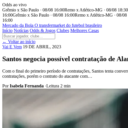
Odds ao vivo
Grêmio x São Paulo · 08/08 16:00
Remo x Atlético-MG · 08/08 18:30
16:00
Grêmio x São Paulo · 08/08 16:00
Remo x Atlético-MG · 08/08
16:00
Mercado
da Bola
O transfermarket do futebol brasileiro
Início
Notícias
Odds & Jogos
Clubes
Melhores Casas
← Voltar ao início
Vai E Vem
19 DE ABRIL, 2023
Santos negocia possível contratação de A
Com o final do primeiro período de contratações, Santos tenta convers
contratações, porém o contrato do atacante com…
Por
Isabela Fernanda
·
Leitura 2 min