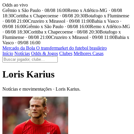
Odds ao vivo
Grêmio x São Paulo · 08/08 16:00
Remo x Atlético-MG · 08/08
18:30
Coritiba x Chapecoense · 08/08 20:30
Botafogo x Fluminense
· 08/08 21:00
Cruzeiro x Mirassol · 09/08 11:00
Bahia x Vasco ·
09/08 16:00
Grêmio x São Paulo · 08/08 16:00
Remo x Atlético-MG
· 08/08 18:30
Coritiba x Chapecoense · 08/08 20:30
Botafogo x
Fluminense · 08/08 21:00
Cruzeiro x Mirassol · 09/08 11:00
Bahia x
Vasco · 09/08 16:00
Mercado
da Bola
O transfermarket do futebol brasileiro
Início
Notícias
Odds & Jogos
Clubes
Melhores Casas
Loris Karius
Notícias e movimentações · Loris Karius.