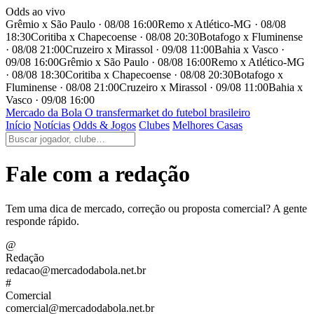
Odds ao vivo
Grêmio x São Paulo · 08/08 16:00
Remo x Atlético-MG · 08/08
18:30
Coritiba x Chapecoense · 08/08 20:30
Botafogo x Fluminense
· 08/08 21:00
Cruzeiro x Mirassol · 09/08 11:00
Bahia x Vasco ·
09/08 16:00
Grêmio x São Paulo · 08/08 16:00
Remo x Atlético-MG
· 08/08 18:30
Coritiba x Chapecoense · 08/08 20:30
Botafogo x
Fluminense · 08/08 21:00
Cruzeiro x Mirassol · 09/08 11:00
Bahia x
Vasco · 09/08 16:00
Mercado
da Bola
O transfermarket do futebol brasileiro
Início
Notícias
Odds & Jogos
Clubes
Melhores Casas
Fale com a redação
Tem uma dica de mercado, correção ou proposta comercial? A gente
responde rápido.
@
Redação
redacao@mercadodabola.net.br
#
Comercial
comercial@mercadodabola.net.br