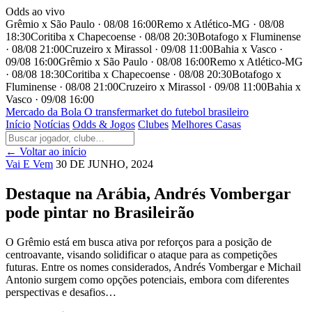
Odds ao vivo
Grêmio x São Paulo · 08/08 16:00
Remo x Atlético-MG · 08/08
18:30
Coritiba x Chapecoense · 08/08 20:30
Botafogo x Fluminense
· 08/08 21:00
Cruzeiro x Mirassol · 09/08 11:00
Bahia x Vasco ·
09/08 16:00
Grêmio x São Paulo · 08/08 16:00
Remo x Atlético-MG
· 08/08 18:30
Coritiba x Chapecoense · 08/08 20:30
Botafogo x
Fluminense · 08/08 21:00
Cruzeiro x Mirassol · 09/08 11:00
Bahia x
Vasco · 09/08 16:00
Mercado
da Bola
O transfermarket do futebol brasileiro
Início
Notícias
Odds & Jogos
Clubes
Melhores Casas
← Voltar ao início
Vai E Vem
30 DE JUNHO, 2024
Destaque na Arábia, Andrés Vombergar
pode pintar no Brasileirão
O Grêmio está em busca ativa por reforços para a posição de
centroavante, visando solidificar o ataque para as competições
futuras. Entre os nomes considerados, Andrés Vombergar e Michail
Antonio surgem como opções potenciais, embora com diferentes
perspectivas e desafios…