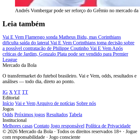
Andrés Vombergar pode ser reforço do Grêmio no mercado da b
Leia também
Vai E Vem
Flamengo sonda Matheus Bidu, mas Corinthians
dificulta saída do lateral
Vai E Vem
Corinthians toma decisão sobre
a possível contratação de Philippe Coutinho
Vai E Vem
Após
críticas de Jardim, Gonzalo Plata pode ser vendido para Premier
League
Mercado
da Bola
O transfermarket do futebol brasileiro. Vai e Vem, odds, resultados e
análises — todo dia, direto ao ponto.
IG
X
YT
TT
Editorial
Início
Vai e Vem
Arquivo de notícias
Sobre nós
Jogos
Odds
Próximos jogos
Resultados
Tabela
Institucional
Melhores casas
Contato
Jogo responsável
Política de Privacidade
© 2026 Mercado da Bola · Todos os direitos reservados
18+ · Jogue
com responsabilidade · Jogo consciente