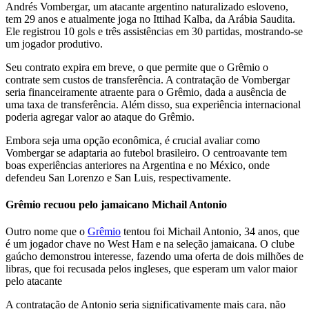
Andrés Vombergar, um atacante argentino naturalizado esloveno,
tem 29 anos e atualmente joga no Ittihad Kalba, da Arábia Saudita.
Ele registrou 10 gols e três assistências em 30 partidas, mostrando-se
um jogador produtivo.
Seu contrato expira em breve, o que permite que o Grêmio o
contrate sem custos de transferência. A contratação de Vombergar
seria financeiramente atraente para o Grêmio, dada a ausência de
uma taxa de transferência. Além disso, sua experiência internacional
poderia agregar valor ao ataque do Grêmio.
Embora seja uma opção econômica, é crucial avaliar como
Vombergar se adaptaria ao futebol brasileiro. O centroavante tem
boas experiências anteriores na Argentina e no México, onde
defendeu San Lorenzo e San Luis, respectivamente.
Grêmio recuou pelo jamaicano Michail Antonio
Outro nome que o
Grêmio
tentou foi Michail Antonio, 34 anos, que
é um jogador chave no West Ham e na seleção jamaicana. O clube
gaúcho demonstrou interesse, fazendo uma oferta de dois milhões de
libras, que foi recusada pelos ingleses, que esperam um valor maior
pelo atacante
A contratação de Antonio seria significativamente mais cara, não