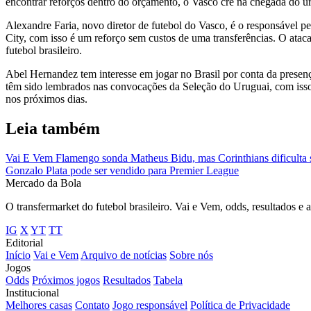
encontrar reforços dentro do orçamento, o Vasco crê na chegada do uru
Alexandre Faria, novo diretor de futebol do Vasco, é o responsável pe
City, com isso é um reforço sem custos de uma transferências. O ata
futebol brasileiro.
Abel Hernandez tem interesse em jogar no Brasil por conta da presenç
têm sido lembrados nas convocações da Seleção do Uruguai, com isso on
nos próximos dias.
Leia também
Vai E Vem
Flamengo sonda Matheus Bidu, mas Corinthians dificulta s
Gonzalo Plata pode ser vendido para Premier League
Mercado
da Bola
O transfermarket do futebol brasileiro. Vai e Vem, odds, resultados e 
IG
X
YT
TT
Editorial
Início
Vai e Vem
Arquivo de notícias
Sobre nós
Jogos
Odds
Próximos jogos
Resultados
Tabela
Institucional
Melhores casas
Contato
Jogo responsável
Política de Privacidade