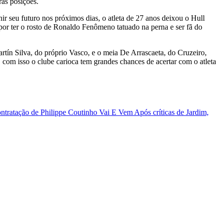
ras posições.
ir seu futuro nos próximos dias, o atleta de 27 anos deixou o Hull
por ter o rosto de Ronaldo Fenômeno tatuado na perna e ser fã do
tín Silva, do próprio Vasco, e o meia De Arrascaeta, do Cruzeiro,
 com isso o clube carioca tem grandes chances de acertar com o atleta
ontratação de Philippe Coutinho
Vai E Vem
Após críticas de Jardim,