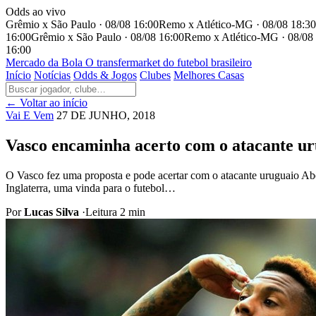
Odds ao vivo
Grêmio x São Paulo · 08/08 16:00
Remo x Atlético-MG · 08/08 18:30
16:00
Grêmio x São Paulo · 08/08 16:00
Remo x Atlético-MG · 08/08
16:00
Mercado
da Bola
O transfermarket do futebol brasileiro
Início
Notícias
Odds & Jogos
Clubes
Melhores Casas
← Voltar ao início
Vai E Vem
27 DE JUNHO, 2018
Vasco encaminha acerto com o atacante u
O Vasco fez uma proposta e pode acertar com o atacante uruguaio Ab
Inglaterra, uma vinda para o futebol…
Por
Lucas Silva
·
Leitura 2 min