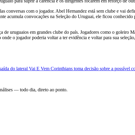
guaio para suprir a carência e os dirigentes focarem em reforço de out
las conversas com o jogador. Abel Hernandez está sem clube e vai defin
cante acumula convocações na Seleção do Uruguai, ele ficou conhecido 
a de uruguaios em grandes clube do país. Jogadores como o goleiro Mar
de o jogador poderia voltar a ter evidência e voltar para sua seleção,
aída do lateral
Vai E Vem
Corinthians toma decisão sobre a possível c
análises — todo dia, direto ao ponto.