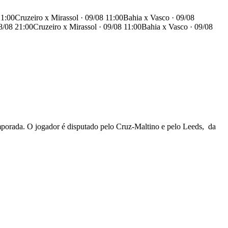
21:00
Cruzeiro x Mirassol · 09/08 11:00
Bahia x Vasco · 09/08
8/08 21:00
Cruzeiro x Mirassol · 09/08 11:00
Bahia x Vasco · 09/08
mporada. O jogador é disputado pelo Cruz-Maltino e pelo Leeds, da