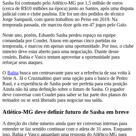
Sasha foi contratado pelo Atlético-MG por 1,5 milhão de euros
(cerca de R$10 milhões na época) junto ao Santos, após uma disputa
judicial com o clube paulista. Ele foi um dos pedidos do técnico
Jorge Sampaoli, com quem trabalhou no Peixe em 2019. Na
temporada passada, ele marcou doze gols em 47 jogos pelo Galo.
Neste ano, porém, Eduardo Sasha perdeu espaço na equipe
comandada por Coudet. Atuou em apenas cinco partidas na
temporada, e marcou em apenas uma oportunidade. Por isso, o clube
mineiro deve estar aberto para uma negociação. Diante desse
cenário, Bahia e Vasco tentam aproveitar a oportunidade para
reforçar seus ataques.
O
Bahia
busca um centroavante para ser a referência de sua volta à
Série A. Já o Cruzmaltino quer uma opção para o banco de Pedro
Raul, e a experiência de Sasha pode ser perfeita para esta posição
Ainda não há uma definição sobre o futuro de Sasha. O jogador
deve conversar com Coudet para saber se faz parte dos planos do
treinador ou se será liberado para negociar sua saída.
Atlético-MG deve definir futuro de Sasha em breve
A direção do clube mineiro ainda quer ter conversas internas para
entender se faz sentido continuar com o atleta de 31 anos. Enquanto
isso, Bahia e Vasco aguardam uma resposta do Atlético-MG para