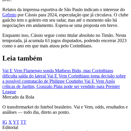
Relatos da imprensa esportiva de São Paulo indicam o interesse do
Grêmio
por Cássio para 2024, especulação que já circulava. O clube
gaúcho tem o goleiro em seu radar, mas até o momento não há
negociações em andamento. Espera-se uma proposta em breve.
Enquanto isso, Cássio segue como titular absoluto no Timão. Nesta
temporada, já acumula 63 jogos disputados, podendo encerrar 2023
como o ano em que mais atuou pelo Corinthians.
Leia também
Vai E Vem
Flamengo sonda Matheus Bidu, mas Corinthians
dificulta saída do lateral
Vai E Vem
Corinthians toma decisão sobre
a possível contratação de Philippe Coutinho
Vai E Vem
Após
críticas de Jardim, Gonzalo Plata pode ser vendido para Premier
League
Mercado
da Bola
O transfermarket do futebol brasileiro. Vai e Vem, odds, resultados e
análises — todo dia, direto ao ponto.
IG
X
YT
TT
Editorial