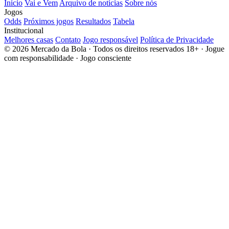
Início
Vai e Vem
Arquivo de notícias
Sobre nós
Jogos
Odds
Próximos jogos
Resultados
Tabela
Institucional
Melhores casas
Contato
Jogo responsável
Política de Privacidade
© 2026 Mercado da Bola · Todos os direitos reservados
18+ · Jogue
com responsabilidade · Jogo consciente