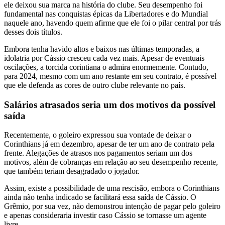
ele deixou sua marca na história do clube. Seu desempenho foi
fundamental nas conquistas épicas da Libertadores e do Mundial
naquele ano, havendo quem afirme que ele foi o pilar central por trás
desses dois títulos.
Embora tenha havido altos e baixos nas últimas temporadas, a
idolatria por Cássio cresceu cada vez mais. Apesar de eventuais
oscilações, a torcida corintiana o admira enormemente. Contudo,
para 2024, mesmo com um ano restante em seu contrato, é possível
que ele defenda as cores de outro clube relevante no país.
Salários atrasados seria um dos motivos da possível
saída
Recentemente, o goleiro expressou sua vontade de deixar o
Corinthians já em dezembro, apesar de ter um ano de contrato pela
frente. Alegações de atrasos nos pagamentos seriam um dos
motivos, além de cobranças em relação ao seu desempenho recente,
que também teriam desagradado o jogador.
Assim, existe a possibilidade de uma rescisão, embora o Corinthians
ainda não tenha indicado se facilitará essa saída de Cássio. O
Grêmio, por sua vez, não demonstrou intenção de pagar pelo goleiro
e apenas consideraria investir caso Cássio se tornasse um agente
livre.