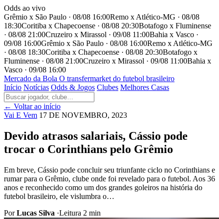
Odds ao vivo
Grêmio x São Paulo · 08/08 16:00
Remo x Atlético-MG · 08/08
18:30
Coritiba x Chapecoense · 08/08 20:30
Botafogo x Fluminense
· 08/08 21:00
Cruzeiro x Mirassol · 09/08 11:00
Bahia x Vasco ·
09/08 16:00
Grêmio x São Paulo · 08/08 16:00
Remo x Atlético-MG
· 08/08 18:30
Coritiba x Chapecoense · 08/08 20:30
Botafogo x
Fluminense · 08/08 21:00
Cruzeiro x Mirassol · 09/08 11:00
Bahia x
Vasco · 09/08 16:00
Mercado
da Bola
O transfermarket do futebol brasileiro
Início
Notícias
Odds & Jogos
Clubes
Melhores Casas
← Voltar ao início
Vai E Vem
17 DE NOVEMBRO, 2023
Devido atrasos salariais, Cássio pode
trocar o Corinthians pelo Grêmio
Em breve, Cássio pode concluir seu triunfante ciclo no Corinthians e
rumar para o Grêmio, clube onde foi revelado para o futebol. Aos 36
anos e reconhecido como um dos grandes goleiros na história do
futebol brasileiro, ele vislumbra o…
Por
Lucas Silva
·
Leitura 2 min