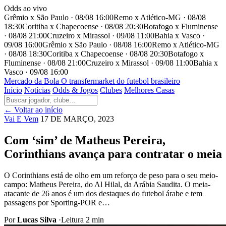
Odds ao vivo
Grêmio x São Paulo · 08/08 16:00
Remo x Atlético-MG · 08/08
18:30
Coritiba x Chapecoense · 08/08 20:30
Botafogo x Fluminense
· 08/08 21:00
Cruzeiro x Mirassol · 09/08 11:00
Bahia x Vasco ·
09/08 16:00
Grêmio x São Paulo · 08/08 16:00
Remo x Atlético-MG
· 08/08 18:30
Coritiba x Chapecoense · 08/08 20:30
Botafogo x
Fluminense · 08/08 21:00
Cruzeiro x Mirassol · 09/08 11:00
Bahia x
Vasco · 09/08 16:00
Mercado
da Bola
O transfermarket do futebol brasileiro
Início
Notícias
Odds & Jogos
Clubes
Melhores Casas
← Voltar ao início
Vai E Vem
17 DE MARÇO, 2023
Com ‘sim’ de Matheus Pereira,
Corinthians avança para contratar o meia
O Corinthians está de olho em um reforço de peso para o seu meio-
campo: Matheus Pereira, do Al Hilal, da Arábia Saudita. O meia-
atacante de 26 anos é um dos destaques do futebol árabe e tem
passagens por Sporting-POR e…
Por
Lucas Silva
·
Leitura 2 min