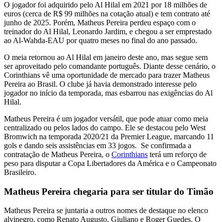
O jogador foi adquirido pelo Al Hilal em 2021 por 18 milhões de
euros (cerca de R$ 99 milhões na cotação atual) e tem contrato até
junho de 2025. Porém, Matheus Pereira perdeu espaço com o
treinador do Al Hilal, Leonardo Jardim, e chegou a ser emprestado
ao Al-Wahda-EAU por quatro meses no final do ano passado.
O meia retornou ao Al Hilal em janeiro deste ano, mas segue sem
ser aproveitado pelo comandante português. Diante desse cenário, o
Corinthians vê uma oportunidade de mercado para trazer Matheus
Pereira ao Brasil. O clube já havia demonstrado interesse pelo
jogador no início da temporada, mas esbarrou nas exigências do Al
Hilal.
Matheus Pereira é um jogador versátil, que pode atuar como meia
centralizado ou pelos lados do campo. Ele se destacou pelo West
Bromwich na temporada 2020/21 da Premier League, marcando 11
gols e dando seis assistências em 33 jogos. Se confirmada a
contratação de Matheus Pereira, o
Corinthians
terá um reforço de
peso para disputar a Copa Libertadores da América e o Campeonato
Brasileiro.
Matheus Pereira chegaria para ser titular do Timão
Matheus Pereira se juntaria a outros nomes de destaque no elenco
alvinegro, como Renato Augusto, Giuliano e Roger Guedes. O