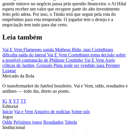
grande entrave no negócio passa pela questão financeira: o Al Hilal
espera receber um valor que recupere parte do alto investimento
feito pelo atleta. Por isso, o Timão terá que seguir pela rota do
empréstimo para esta temporada. O jogador tem o desejo e a
negociação tem tudo para dar certo.
Leia também
Vai E Vem
Flamengo sonda Matheus Bidu, mas Corinthians
dificulta saída do lateral
Vai E Vem
Corinthians toma decisão sobre
a possível contratação de Philippe Coutinho
Vai E Vem
Após
críticas de Jardim, Gonzalo Plata pode ser vendido para Premier
League
Mercado
da Bola
O transfermarket do futebol brasileiro. Vai e Vem, odds, resultados e
análises — todo dia, direto ao ponto.
IG
X
YT
TT
Editorial
Início
Vai e Vem
Arquivo de notícias
Sobre nós
Jogos
Odds
Próximos jogos
Resultados
Tabela
Institucional