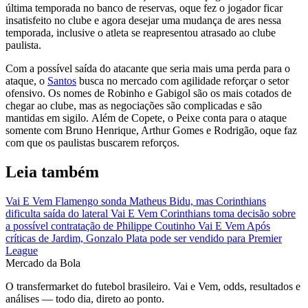
última temporada no banco de reservas, oque fez o jogador ficar
insatisfeito no clube e agora desejar uma mudança de ares nessa
temporada, inclusive o atleta se reapresentou atrasado ao clube
paulista.
Com a possível saída do atacante que seria mais uma perda para o
ataque, o
Santos
busca no mercado com agilidade reforçar o setor
ofensivo. Os nomes de Robinho e Gabigol são os mais cotados de
chegar ao clube, mas as negociações são complicadas e são
mantidas em sigilo. Além de Copete, o Peixe conta para o ataque
somente com Bruno Henrique, Arthur Gomes e Rodrigão, oque faz
com que os paulistas buscarem reforços.
Leia também
Vai E Vem
Flamengo sonda Matheus Bidu, mas Corinthians
dificulta saída do lateral
Vai E Vem
Corinthians toma decisão sobre
a possível contratação de Philippe Coutinho
Vai E Vem
Após
críticas de Jardim, Gonzalo Plata pode ser vendido para Premier
League
Mercado
da Bola
O transfermarket do futebol brasileiro. Vai e Vem, odds, resultados e
análises — todo dia, direto ao ponto.