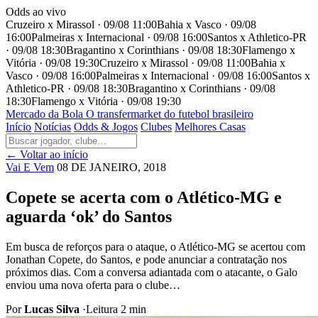
Odds ao vivo
Cruzeiro x Mirassol · 09/08 11:00
Bahia x Vasco · 09/08
16:00
Palmeiras x Internacional · 09/08 16:00
Santos x Athletico-PR
· 09/08 18:30
Bragantino x Corinthians · 09/08 18:30
Flamengo x
Vitória · 09/08 19:30
Cruzeiro x Mirassol · 09/08 11:00
Bahia x
Vasco · 09/08 16:00
Palmeiras x Internacional · 09/08 16:00
Santos x
Athletico-PR · 09/08 18:30
Bragantino x Corinthians · 09/08
18:30
Flamengo x Vitória · 09/08 19:30
Mercado
da Bola
O transfermarket do futebol brasileiro
Início
Notícias
Odds & Jogos
Clubes
Melhores Casas
← Voltar ao início
Vai E Vem
08 DE JANEIRO, 2018
Copete se acerta com o Atlético-MG e
aguarda ‘ok’ do Santos
Em busca de reforços para o ataque, o Atlético-MG se acertou com
Jonathan Copete, do Santos, e pode anunciar a contratação nos
próximos dias. Com a conversa adiantada com o atacante, o Galo
enviou uma nova oferta para o clube…
Por
Lucas Silva
·
Leitura 2 min