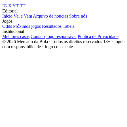
IG
X
YT
TT
Editorial
Início
Vai e Vem
Arquivo de notícias
Sobre nós
Jogos
Odds
Próximos jogos
Resultados
Tabela
Institucional
Melhores casas
Contato
Jogo responsável
Política de Privacidade
© 2026 Mercado da Bola · Todos os direitos reservados
18+ · Jogue
com responsabilidade · Jogo consciente