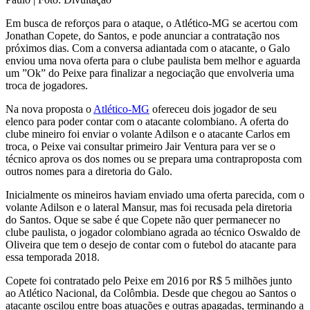
Em busca de reforços para o ataque, o Atlético-MG se acertou com
Jonathan Copete, do Santos, e pode anunciar a contratação nos
próximos dias. Com a conversa adiantada com o atacante, o Galo
enviou uma nova oferta para o clube paulista bem melhor e aguarda
um ”Ok” do Peixe para finalizar a negociação que envolveria uma
troca de jogadores.
Na nova proposta o
Atlético-MG
ofereceu dois jogador de seu
elenco para poder contar com o atacante colombiano. A oferta do
clube mineiro foi enviar o volante Adilson e o atacante Carlos em
troca, o Peixe vai consultar primeiro Jair Ventura para ver se o
técnico aprova os dos nomes ou se prepara uma contraproposta com
outros nomes para a diretoria do Galo.
Inicialmente os mineiros haviam enviado uma oferta parecida, com o
volante Adilson e o lateral Mansur, mas foi recusada pela diretoria
do Santos. Oque se sabe é que Copete não quer permanecer no
clube paulista, o jogador colombiano agrada ao técnico Oswaldo de
Oliveira que tem o desejo de contar com o futebol do atacante para
essa temporada 2018.
Copete foi contratado pelo Peixe em 2016 por R$ 5 milhões junto
ao Atlético Nacional, da Colômbia. Desde que chegou ao Santos o
atacante oscilou entre boas atuações e outras apagadas, terminando a