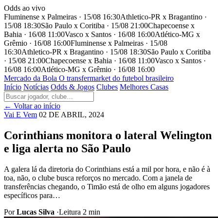
Odds ao vivo
Fluminense x Palmeiras · 15/08 16:30
Athletico-PR x Bragantino ·
15/08 18:30
São Paulo x Coritiba · 15/08 21:00
Chapecoense x
Bahia · 16/08 11:00
Vasco x Santos · 16/08 16:00
Atlético-MG x
Grêmio · 16/08 16:00
Fluminense x Palmeiras · 15/08
16:30
Athletico-PR x Bragantino · 15/08 18:30
São Paulo x Coritiba
· 15/08 21:00
Chapecoense x Bahia · 16/08 11:00
Vasco x Santos ·
16/08 16:00
Atlético-MG x Grêmio · 16/08 16:00
Mercado
da Bola
O transfermarket do futebol brasileiro
Início
Notícias
Odds & Jogos
Clubes
Melhores Casas
← Voltar ao início
Vai E Vem
02 DE ABRIL, 2024
Corinthians monitora o lateral Welington
e liga alerta no São Paulo
A galera lá da diretoria do Corinthians está a mil por hora, e não é à
toa, não, o clube busca reforços no mercado. Com a janela de
transferências chegando, o Timão está de olho em alguns jogadores
específicos para…
Por
Lucas Silva
·
Leitura 2 min