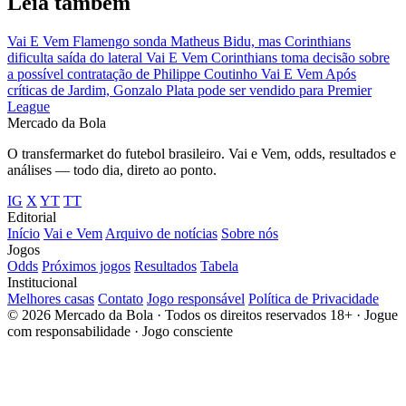
Leia também
Vai E Vem
Flamengo sonda Matheus Bidu, mas Corinthians
dificulta saída do lateral
Vai E Vem
Corinthians toma decisão sobre
a possível contratação de Philippe Coutinho
Vai E Vem
Após
críticas de Jardim, Gonzalo Plata pode ser vendido para Premier
League
Mercado
da Bola
O transfermarket do futebol brasileiro. Vai e Vem, odds, resultados e
análises — todo dia, direto ao ponto.
IG
X
YT
TT
Editorial
Início
Vai e Vem
Arquivo de notícias
Sobre nós
Jogos
Odds
Próximos jogos
Resultados
Tabela
Institucional
Melhores casas
Contato
Jogo responsável
Política de Privacidade
© 2026 Mercado da Bola · Todos os direitos reservados
18+ · Jogue
com responsabilidade · Jogo consciente