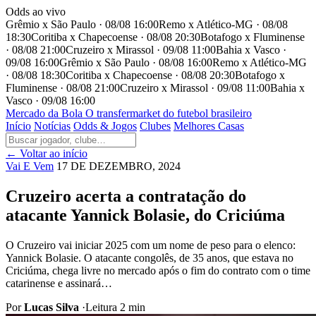
Odds ao vivo
Grêmio x São Paulo · 08/08 16:00
Remo x Atlético-MG · 08/08
18:30
Coritiba x Chapecoense · 08/08 20:30
Botafogo x Fluminense
· 08/08 21:00
Cruzeiro x Mirassol · 09/08 11:00
Bahia x Vasco ·
09/08 16:00
Grêmio x São Paulo · 08/08 16:00
Remo x Atlético-MG
· 08/08 18:30
Coritiba x Chapecoense · 08/08 20:30
Botafogo x
Fluminense · 08/08 21:00
Cruzeiro x Mirassol · 09/08 11:00
Bahia x
Vasco · 09/08 16:00
Mercado
da Bola
O transfermarket do futebol brasileiro
Início
Notícias
Odds & Jogos
Clubes
Melhores Casas
← Voltar ao início
Vai E Vem
17 DE DEZEMBRO, 2024
Cruzeiro acerta a contratação do
atacante Yannick Bolasie, do Criciúma
O Cruzeiro vai iniciar 2025 com um nome de peso para o elenco:
Yannick Bolasie. O atacante congolês, de 35 anos, que estava no
Criciúma, chega livre no mercado após o fim do contrato com o time
catarinense e assinará…
Por
Lucas Silva
·
Leitura 2 min