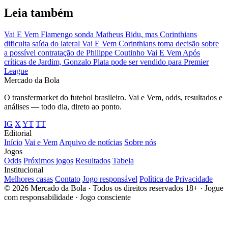
Leia também
Vai E Vem
Flamengo sonda Matheus Bidu, mas Corinthians
dificulta saída do lateral
Vai E Vem
Corinthians toma decisão sobre
a possível contratação de Philippe Coutinho
Vai E Vem
Após
críticas de Jardim, Gonzalo Plata pode ser vendido para Premier
League
Mercado
da Bola
O transfermarket do futebol brasileiro. Vai e Vem, odds, resultados e
análises — todo dia, direto ao ponto.
IG
X
YT
TT
Editorial
Início
Vai e Vem
Arquivo de notícias
Sobre nós
Jogos
Odds
Próximos jogos
Resultados
Tabela
Institucional
Melhores casas
Contato
Jogo responsável
Política de Privacidade
© 2026 Mercado da Bola · Todos os direitos reservados
18+ · Jogue
com responsabilidade · Jogo consciente