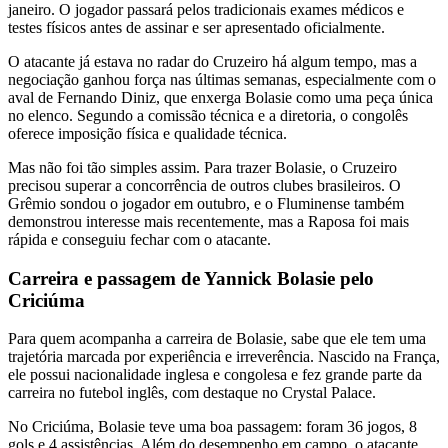
janeiro. O jogador passará pelos tradicionais exames médicos e
testes físicos antes de assinar e ser apresentado oficialmente.
O atacante já estava no radar do Cruzeiro há algum tempo, mas a
negociação ganhou força nas últimas semanas, especialmente com o
aval de Fernando Diniz, que enxerga Bolasie como uma peça única
no elenco. Segundo a comissão técnica e a diretoria, o congolês
oferece imposição física e qualidade técnica.
Mas não foi tão simples assim. Para trazer Bolasie, o Cruzeiro
precisou superar a concorrência de outros clubes brasileiros. O
Grêmio sondou o jogador em outubro, e o Fluminense também
demonstrou interesse mais recentemente, mas a Raposa foi mais
rápida e conseguiu fechar com o atacante.
Carreira e passagem de Yannick Bolasie pelo
Criciúma
Para quem acompanha a carreira de Bolasie, sabe que ele tem uma
trajetória marcada por experiência e irreverência. Nascido na França,
ele possui nacionalidade inglesa e congolesa e fez grande parte da
carreira no futebol inglês, com destaque no Crystal Palace.
No Criciúma, Bolasie teve uma boa passagem: foram 36 jogos, 8
gols e 4 assistências. Além do desempenho em campo, o atacante