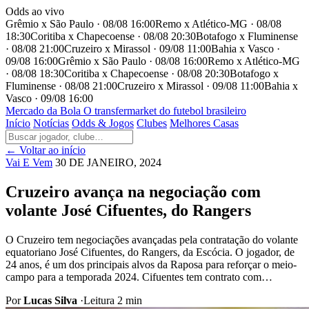
Odds ao vivo
Grêmio x São Paulo · 08/08 16:00
Remo x Atlético-MG · 08/08
18:30
Coritiba x Chapecoense · 08/08 20:30
Botafogo x Fluminense
· 08/08 21:00
Cruzeiro x Mirassol · 09/08 11:00
Bahia x Vasco ·
09/08 16:00
Grêmio x São Paulo · 08/08 16:00
Remo x Atlético-MG
· 08/08 18:30
Coritiba x Chapecoense · 08/08 20:30
Botafogo x
Fluminense · 08/08 21:00
Cruzeiro x Mirassol · 09/08 11:00
Bahia x
Vasco · 09/08 16:00
Mercado
da Bola
O transfermarket do futebol brasileiro
Início
Notícias
Odds & Jogos
Clubes
Melhores Casas
← Voltar ao início
Vai E Vem
30 DE JANEIRO, 2024
Cruzeiro avança na negociação com
volante José Cifuentes, do Rangers
O Cruzeiro tem negociações avançadas pela contratação do volante
equatoriano José Cifuentes, do Rangers, da Escócia. O jogador, de
24 anos, é um dos principais alvos da Raposa para reforçar o meio-
campo para a temporada 2024. Cifuentes tem contrato com…
Por
Lucas Silva
·
Leitura 2 min