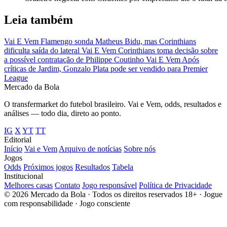
Leia também
Vai E Vem
Flamengo sonda Matheus Bidu, mas Corinthians
dificulta saída do lateral
Vai E Vem
Corinthians toma decisão sobre
a possível contratação de Philippe Coutinho
Vai E Vem
Após
críticas de Jardim, Gonzalo Plata pode ser vendido para Premier
League
Mercado
da Bola
O transfermarket do futebol brasileiro. Vai e Vem, odds, resultados e
análises — todo dia, direto ao ponto.
IG
X
YT
TT
Editorial
Início
Vai e Vem
Arquivo de notícias
Sobre nós
Jogos
Odds
Próximos jogos
Resultados
Tabela
Institucional
Melhores casas
Contato
Jogo responsável
Política de Privacidade
© 2026 Mercado da Bola · Todos os direitos reservados
18+ · Jogue
com responsabilidade · Jogo consciente