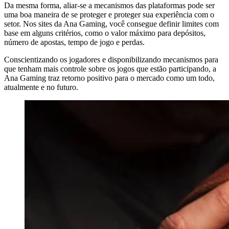
Da mesma forma, aliar-se a mecanismos das plataformas pode ser
uma boa maneira de se proteger e proteger sua experiência com o
setor. Nos sites da Ana Gaming, você consegue definir limites com
base em alguns critérios, como o valor máximo para depósitos,
número de apostas, tempo de jogo e perdas.
Conscientizando os jogadores e disponibilizando mecanismos para
que tenham mais controle sobre os jogos que estão participando, a
Ana Gaming traz retorno positivo para o mercado como um todo,
atualmente e no futuro.