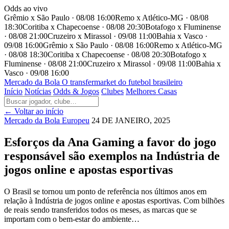
Odds ao vivo
Grêmio x São Paulo · 08/08 16:00
Remo x Atlético-MG · 08/08
18:30
Coritiba x Chapecoense · 08/08 20:30
Botafogo x Fluminense
· 08/08 21:00
Cruzeiro x Mirassol · 09/08 11:00
Bahia x Vasco ·
09/08 16:00
Grêmio x São Paulo · 08/08 16:00
Remo x Atlético-MG
· 08/08 18:30
Coritiba x Chapecoense · 08/08 20:30
Botafogo x
Fluminense · 08/08 21:00
Cruzeiro x Mirassol · 09/08 11:00
Bahia x
Vasco · 09/08 16:00
Mercado
da Bola
O transfermarket do futebol brasileiro
Início
Notícias
Odds & Jogos
Clubes
Melhores Casas
← Voltar ao início
Mercado da Bola Europeu
24 DE JANEIRO, 2025
Esforços da Ana Gaming a favor do jogo
responsável são exemplos na Indústria de
jogos online e apostas esportivas
O Brasil se tornou um ponto de referência nos últimos anos em
relação à Indústria de jogos online e apostas esportivas. Com bilhões
de reais sendo transferidos todos os meses, as marcas que se
importam com o bem-estar do ambiente…