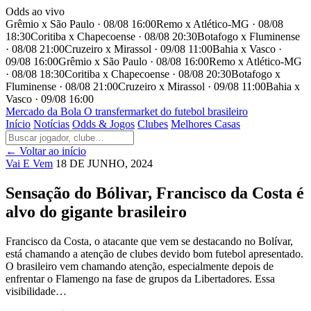
Odds ao vivo
Grêmio x São Paulo · 08/08 16:00
Remo x Atlético-MG · 08/08
18:30
Coritiba x Chapecoense · 08/08 20:30
Botafogo x Fluminense
· 08/08 21:00
Cruzeiro x Mirassol · 09/08 11:00
Bahia x Vasco ·
09/08 16:00
Grêmio x São Paulo · 08/08 16:00
Remo x Atlético-MG
· 08/08 18:30
Coritiba x Chapecoense · 08/08 20:30
Botafogo x
Fluminense · 08/08 21:00
Cruzeiro x Mirassol · 09/08 11:00
Bahia x
Vasco · 09/08 16:00
Mercado
da Bola
O transfermarket do futebol brasileiro
Início
Notícias
Odds & Jogos
Clubes
Melhores Casas
← Voltar ao início
Vai E Vem
18 DE JUNHO, 2024
Sensação do Bólivar, Francisco da Costa é
alvo do gigante brasileiro
Francisco da Costa, o atacante que vem se destacando no Bolívar,
está chamando a atenção de clubes devido bom futebol apresentado.
O brasileiro vem chamando atenção, especialmente depois de
enfrentar o Flamengo na fase de grupos da Libertadores. Essa
visibilidade…