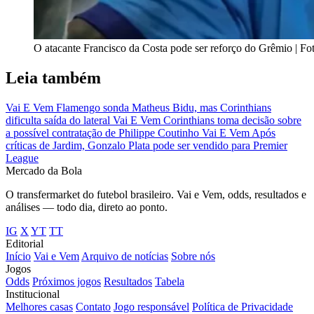
O atacante Francisco da Costa pode ser reforço do Grêmio | Fot
Leia também
Vai E Vem
Flamengo sonda Matheus Bidu, mas Corinthians
dificulta saída do lateral
Vai E Vem
Corinthians toma decisão sobre
a possível contratação de Philippe Coutinho
Vai E Vem
Após
críticas de Jardim, Gonzalo Plata pode ser vendido para Premier
League
Mercado
da Bola
O transfermarket do futebol brasileiro. Vai e Vem, odds, resultados e
análises — todo dia, direto ao ponto.
IG
X
YT
TT
Editorial
Início
Vai e Vem
Arquivo de notícias
Sobre nós
Jogos
Odds
Próximos jogos
Resultados
Tabela
Institucional
Melhores casas
Contato
Jogo responsável
Política de Privacidade