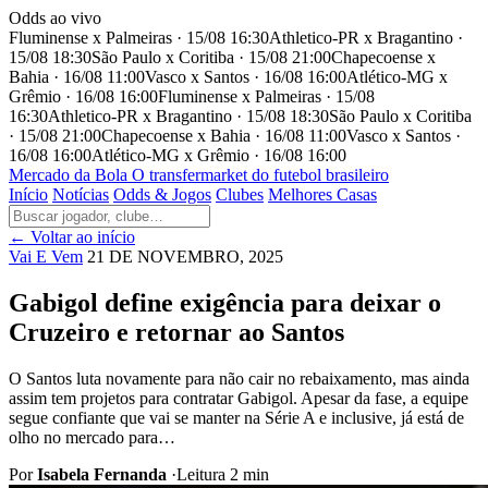
Odds ao vivo
Fluminense x Palmeiras · 15/08 16:30
Athletico-PR x Bragantino ·
15/08 18:30
São Paulo x Coritiba · 15/08 21:00
Chapecoense x
Bahia · 16/08 11:00
Vasco x Santos · 16/08 16:00
Atlético-MG x
Grêmio · 16/08 16:00
Fluminense x Palmeiras · 15/08
16:30
Athletico-PR x Bragantino · 15/08 18:30
São Paulo x Coritiba
· 15/08 21:00
Chapecoense x Bahia · 16/08 11:00
Vasco x Santos ·
16/08 16:00
Atlético-MG x Grêmio · 16/08 16:00
Mercado
da Bola
O transfermarket do futebol brasileiro
Início
Notícias
Odds & Jogos
Clubes
Melhores Casas
← Voltar ao início
Vai E Vem
21 DE NOVEMBRO, 2025
Gabigol define exigência para deixar o
Cruzeiro e retornar ao Santos
O Santos luta novamente para não cair no rebaixamento, mas ainda
assim tem projetos para contratar Gabigol. Apesar da fase, a equipe
segue confiante que vai se manter na Série A e inclusive, já está de
olho no mercado para…
Por
Isabela Fernanda
·
Leitura 2 min