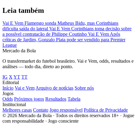
Leia também
Vai E Vem
Flamengo sonda Matheus Bidu, mas Corinthians
dificulta saída do lateral
Vai E Vem
Corinthians toma decisão sobre
a possível contratação de Philippe Coutinho
Vai E Vem
Após
críticas de Jardim, Gonzalo Plata pode ser vendido para Premier
League
Mercado
da Bola
O transfermarket do futebol brasileiro. Vai e Vem, odds, resultados e
análises — todo dia, direto ao ponto.
IG
X
YT
TT
Editorial
Início
Vai e Vem
Arquivo de notícias
Sobre nós
Jogos
Odds
Próximos jogos
Resultados
Tabela
Institucional
Melhores casas
Contato
Jogo responsável
Política de Privacidade
© 2026 Mercado da Bola · Todos os direitos reservados
18+ · Jogue
com responsabilidade · Jogo consciente