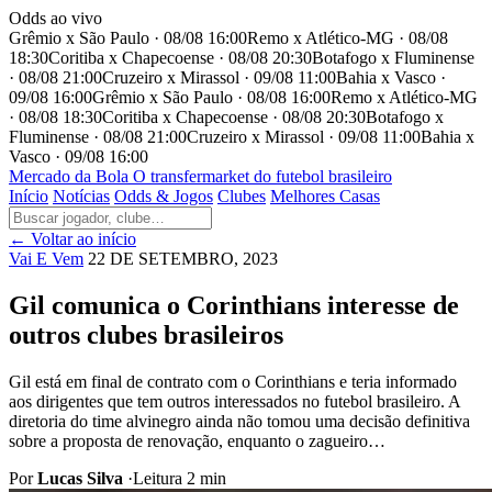
Odds ao vivo
Grêmio x São Paulo · 08/08 16:00
Remo x Atlético-MG · 08/08
18:30
Coritiba x Chapecoense · 08/08 20:30
Botafogo x Fluminense
· 08/08 21:00
Cruzeiro x Mirassol · 09/08 11:00
Bahia x Vasco ·
09/08 16:00
Grêmio x São Paulo · 08/08 16:00
Remo x Atlético-MG
· 08/08 18:30
Coritiba x Chapecoense · 08/08 20:30
Botafogo x
Fluminense · 08/08 21:00
Cruzeiro x Mirassol · 09/08 11:00
Bahia x
Vasco · 09/08 16:00
Mercado
da Bola
O transfermarket do futebol brasileiro
Início
Notícias
Odds & Jogos
Clubes
Melhores Casas
← Voltar ao início
Vai E Vem
22 DE SETEMBRO, 2023
Gil comunica o Corinthians interesse de
outros clubes brasileiros
Gil está em final de contrato com o Corinthians e teria informado
aos dirigentes que tem outros interessados no futebol brasileiro. A
diretoria do time alvinegro ainda não tomou uma decisão definitiva
sobre a proposta de renovação, enquanto o zagueiro…
Por
Lucas Silva
·
Leitura 2 min