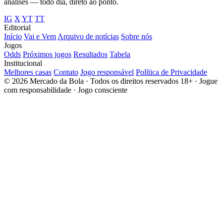
análises — todo dia, direto ao ponto.
IG
X
YT
TT
Editorial
Início
Vai e Vem
Arquivo de notícias
Sobre nós
Jogos
Odds
Próximos jogos
Resultados
Tabela
Institucional
Melhores casas
Contato
Jogo responsável
Política de Privacidade
© 2026 Mercado da Bola · Todos os direitos reservados
18+ · Jogue
com responsabilidade · Jogo consciente