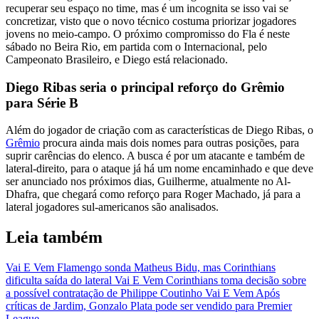
recuperar seu espaço no time, mas é um incognita se isso vai se
concretizar, visto que o novo técnico costuma priorizar jogadores
jovens no meio-campo. O próximo compromisso do Fla é neste
sábado no Beira Rio, em partida com o Internacional, pelo
Campeonato Brasileiro, e Diego está relacionado.
Diego Ribas seria o principal reforço do Grêmio
para Série B
Além do jogador de criação com as características de Diego Ribas, o
Grêmio
procura ainda mais dois nomes para outras posições, para
suprir carências do elenco. A busca é por um atacante e também de
lateral-direito, para o ataque já há um nome encaminhado e que deve
ser anunciado nos próximos dias, Guilherme, atualmente no Al-
Dhafra, que chegará como reforço para Roger Machado, já para a
lateral jogadores sul-americanos são analisados.
Leia também
Vai E Vem
Flamengo sonda Matheus Bidu, mas Corinthians
dificulta saída do lateral
Vai E Vem
Corinthians toma decisão sobre
a possível contratação de Philippe Coutinho
Vai E Vem
Após
críticas de Jardim, Gonzalo Plata pode ser vendido para Premier
League