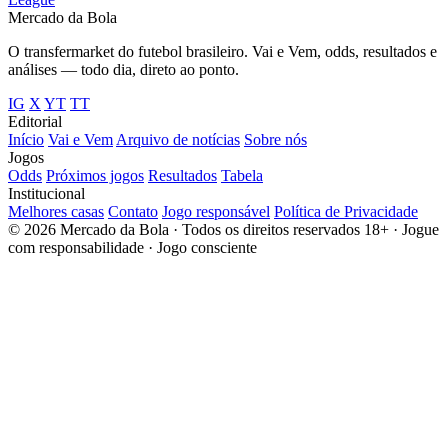
Mercado
da Bola
O transfermarket do futebol brasileiro. Vai e Vem, odds, resultados e
análises — todo dia, direto ao ponto.
IG
X
YT
TT
Editorial
Início
Vai e Vem
Arquivo de notícias
Sobre nós
Jogos
Odds
Próximos jogos
Resultados
Tabela
Institucional
Melhores casas
Contato
Jogo responsável
Política de Privacidade
© 2026 Mercado da Bola · Todos os direitos reservados
18+ · Jogue
com responsabilidade · Jogo consciente