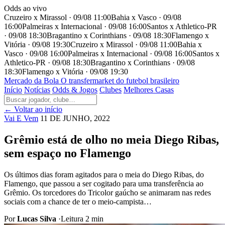
Odds ao vivo
Cruzeiro x Mirassol · 09/08 11:00
Bahia x Vasco · 09/08
16:00
Palmeiras x Internacional · 09/08 16:00
Santos x Athletico-PR
· 09/08 18:30
Bragantino x Corinthians · 09/08 18:30
Flamengo x
Vitória · 09/08 19:30
Cruzeiro x Mirassol · 09/08 11:00
Bahia x
Vasco · 09/08 16:00
Palmeiras x Internacional · 09/08 16:00
Santos x
Athletico-PR · 09/08 18:30
Bragantino x Corinthians · 09/08
18:30
Flamengo x Vitória · 09/08 19:30
Mercado
da Bola
O transfermarket do futebol brasileiro
Início
Notícias
Odds & Jogos
Clubes
Melhores Casas
← Voltar ao início
Vai E Vem
11 DE JUNHO, 2022
Grêmio está de olho no meia Diego Ribas,
sem espaço no Flamengo
Os últimos dias foram agitados para o meia do Diego Ribas, do
Flamengo, que passou a ser cogitado para uma transferência ao
Grêmio. Os torcedores do Tricolor gaúcho se animaram nas redes
sociais com a chance de ter o meio-campista…
Por
Lucas Silva
·
Leitura 2 min