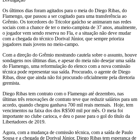
Os últimos dias foram agitados para o meia do Diego Ribas, do
Flamengo, que passou a ser cogitado para uma transferência ao
Grêmio. Os torcedores do Tricolor gaúcho se animaram nas redes
sociais com a chance de ter o meio-campista de 37 anos, atualmente,
o jogador vem sendo reserva no Fla, e a situação não deve mudar
com a chegada do técnico Dorival Júnior, que sempre prioriza
jogadores mais jovens no meio-campo.
Com a direção do Grêmio mostrando cautela sobre o assunto, houve
sondagens nos últimas dias, e apesar do meia não desejar uma saída
do Flamengo, uma reformulação do elenco com a nova comissão
técnica pode representar sua saída. Procurado, o agente de Diego
Ribas, disse que ainda não foi procurado oficialmente pela diretoria
gremista.
Diego Ribas tem contrato com o Flamengo até dezembro, nas
últimas três renovações de contrato teve que reduzir salários para um
acordo, quando chegou ganhava 700 mil reais mensais. Hoje, tem
vencimentos na faixa dos dos R$500 mil por mês. O meia foi
importante no clube carioca, e deu o passe para o gol do título da
Libertadores de 2019.
Agora, com a mudança de comissão técnica, com a saída de Paulo
Sousa e a chegada de Dorival Júnior, Diego Ribas tem esperança de