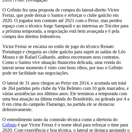
O Grêmio fez uma proposta de compra do lateral-direito Victor
Ferraz, que pode deixar o Santos e reforçar o clube gaúcho em
2020. O jogador tem contrato até 2021 com o Peixe, mas perdeu
espaço com o técnico Jorge Sampaoli e ao interessa ao Tricolor para
a próxima temporada, a negociação está bem avançada e é pela
compra dos direitos federativos.
Victor Ferraz se encaixa no estilo de jogo do técnico Renato
Portaluppi e chegaria ao clube gaúcho para suprir as saídas de Léo
Moura e de Rafael Galhardo, ambos encerraram seus contratos.
Como o Santos vive situação financeira delicada, uma venda do
lateral nesse momento é visto com bons olhos, por isso o Grêmio
pode ter facilidade nas negociações.
O lateral de 31 anos chegou ao Peixe em 2014, e acumula um total
de 264 partidas pelo clube da Vila Belmiro com 10 gols marcados, e
várias assistências nos últimos anos. Ele terminou a temporada com
uma boa atuação na última rodada do Brasileirão, na goleada por 4 a
0 em cima do campeão Flamengo, na partida ele se destacou
defensivamente.
O entendimento tanto da comissão técnica como a diretoria do
Grêmio
é que Victor Ferraz é o nome ideal para reforçar o time para
2020. Com experiência e boa técnica, o lateral se destaca apoiando o