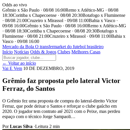
Odds ao vivo
Grêmio x São Paulo · 08/08 16:00
Remo x Atlético-MG · 08/08
18:30
Coritiba x Chapecoense · 08/08 20:30
Botafogo x Fluminense
· 08/08 21:00
Cruzeiro x Mirassol · 09/08 11:00
Bahia x Vasco ·
09/08 16:00
Grêmio x São Paulo · 08/08 16:00
Remo x Atlético-MG
· 08/08 18:30
Coritiba x Chapecoense · 08/08 20:30
Botafogo x
Fluminense · 08/08 21:00
Cruzeiro x Mirassol · 09/08 11:00
Bahia x
Vasco · 09/08 16:00
Mercado
da Bola
O transfermarket do futebol brasileiro
Início
Notícias
Odds & Jogos
Clubes
Melhores Casas
← Voltar ao início
Vai E Vem
10 DE DEZEMBRO, 2019
Grêmio faz proposta pelo lateral Victor
Ferraz, do Santos
O Grêmio fez uma proposta de compra do lateral-direito Victor
Ferraz, que pode deixar o Santos e reforçar o clube gaúcho em
2020. O jogador tem contrato até 2021 com o Peixe, mas perdeu
espaço com o técnico Jorge Sampaoli…
Por
Lucas Silva
·
Leitura 2 min