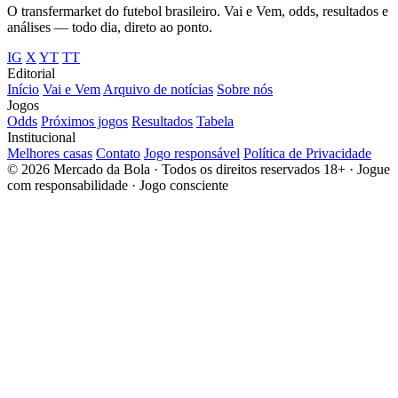
O transfermarket do futebol brasileiro. Vai e Vem, odds, resultados e
análises — todo dia, direto ao ponto.
IG
X
YT
TT
Editorial
Início
Vai e Vem
Arquivo de notícias
Sobre nós
Jogos
Odds
Próximos jogos
Resultados
Tabela
Institucional
Melhores casas
Contato
Jogo responsável
Política de Privacidade
© 2026 Mercado da Bola · Todos os direitos reservados
18+ · Jogue
com responsabilidade · Jogo consciente