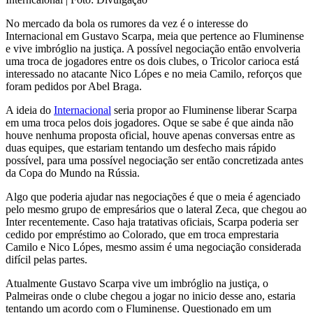
No mercado da bola os rumores da vez é o interesse do
Internacional em Gustavo Scarpa, meia que pertence ao Fluminense
e vive imbróglio na justiça. A possível negociação então envolveria
uma troca de jogadores entre os dois clubes, o Tricolor carioca está
interessado no atacante Nico Lópes e no meia Camilo, reforços que
foram pedidos por Abel Braga.
A ideia do
Internacional
seria propor ao Fluminense liberar Scarpa
em uma troca pelos dois jogadores. Oque se sabe é que ainda não
houve nenhuma proposta oficial, houve apenas conversas entre as
duas equipes, que estariam tentando um desfecho mais rápido
possível, para uma possível negociação ser então concretizada antes
da Copa do Mundo na Rússia.
Algo que poderia ajudar nas negociações é que o meia é agenciado
pelo mesmo grupo de empresários que o lateral Zeca, que chegou ao
Inter recentemente. Caso haja tratativas oficiais, Scarpa poderia ser
cedido por empréstimo ao Colorado, que em troca emprestaria
Camilo e Nico Lópes, mesmo assim é uma negociação considerada
difícil pelas partes.
Atualmente Gustavo Scarpa vive um imbróglio na justiça, o
Palmeiras onde o clube chegou a jogar no inicio desse ano, estaria
tentando um acordo com o Fluminense. Questionado em um