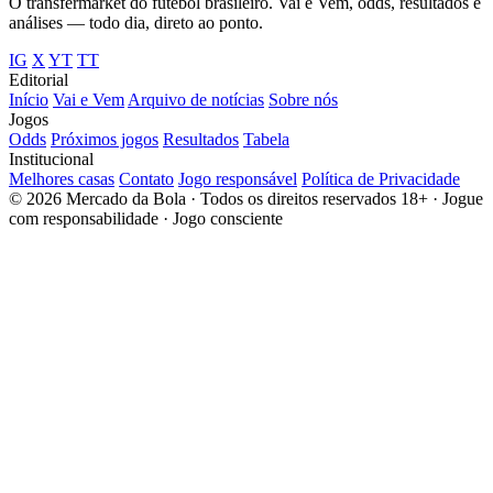
O transfermarket do futebol brasileiro. Vai e Vem, odds, resultados e
análises — todo dia, direto ao ponto.
IG
X
YT
TT
Editorial
Início
Vai e Vem
Arquivo de notícias
Sobre nós
Jogos
Odds
Próximos jogos
Resultados
Tabela
Institucional
Melhores casas
Contato
Jogo responsável
Política de Privacidade
© 2026 Mercado da Bola · Todos os direitos reservados
18+ · Jogue
com responsabilidade · Jogo consciente