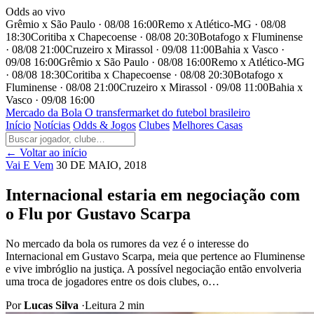
Odds ao vivo
Grêmio x São Paulo · 08/08 16:00
Remo x Atlético-MG · 08/08
18:30
Coritiba x Chapecoense · 08/08 20:30
Botafogo x Fluminense
· 08/08 21:00
Cruzeiro x Mirassol · 09/08 11:00
Bahia x Vasco ·
09/08 16:00
Grêmio x São Paulo · 08/08 16:00
Remo x Atlético-MG
· 08/08 18:30
Coritiba x Chapecoense · 08/08 20:30
Botafogo x
Fluminense · 08/08 21:00
Cruzeiro x Mirassol · 09/08 11:00
Bahia x
Vasco · 09/08 16:00
Mercado
da Bola
O transfermarket do futebol brasileiro
Início
Notícias
Odds & Jogos
Clubes
Melhores Casas
← Voltar ao início
Vai E Vem
30 DE MAIO, 2018
Internacional estaria em negociação com
o Flu por Gustavo Scarpa
No mercado da bola os rumores da vez é o interesse do
Internacional em Gustavo Scarpa, meia que pertence ao Fluminense
e vive imbróglio na justiça. A possível negociação então envolveria
uma troca de jogadores entre os dois clubes, o…
Por
Lucas Silva
·
Leitura 2 min