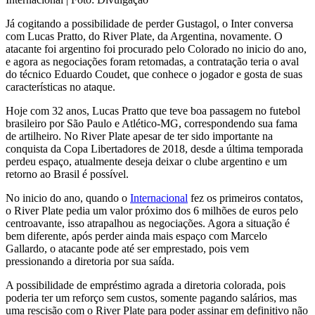
Já cogitando a possibilidade de perder Gustagol, o Inter conversa
com Lucas Pratto, do River Plate, da Argentina, novamente. O
atacante foi argentino foi procurado pelo Colorado no inicio do ano,
e agora as negociações foram retomadas, a contratação teria o aval
do técnico Eduardo Coudet, que conhece o jogador e gosta de suas
características no ataque.
Hoje com 32 anos, Lucas Pratto que teve boa passagem no futebol
brasileiro por São Paulo e Atlético-MG, correspondendo sua fama
de artilheiro. No River Plate apesar de ter sido importante na
conquista da Copa Libertadores de 2018, desde a última temporada
perdeu espaço, atualmente deseja deixar o clube argentino e um
retorno ao Brasil é possível.
No inicio do ano, quando o
Internacional
fez os primeiros contatos,
o River Plate pedia um valor próximo dos 6 milhões de euros pelo
centroavante, isso atrapalhou as negociações. Agora a situação é
bem diferente, após perder ainda mais espaço com Marcelo
Gallardo, o atacante pode até ser emprestado, pois vem
pressionando a diretoria por sua saída.
A possibilidade de empréstimo agrada a diretoria colorada, pois
poderia ter um reforço sem custos, somente pagando salários, mas
uma rescisão com o River Plate para poder assinar em definitivo não