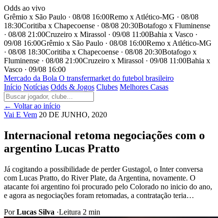
Odds ao vivo
Grêmio x São Paulo · 08/08 16:00
Remo x Atlético-MG · 08/08
18:30
Coritiba x Chapecoense · 08/08 20:30
Botafogo x Fluminense
· 08/08 21:00
Cruzeiro x Mirassol · 09/08 11:00
Bahia x Vasco ·
09/08 16:00
Grêmio x São Paulo · 08/08 16:00
Remo x Atlético-MG
· 08/08 18:30
Coritiba x Chapecoense · 08/08 20:30
Botafogo x
Fluminense · 08/08 21:00
Cruzeiro x Mirassol · 09/08 11:00
Bahia x
Vasco · 09/08 16:00
Mercado
da Bola
O transfermarket do futebol brasileiro
Início
Notícias
Odds & Jogos
Clubes
Melhores Casas
← Voltar ao início
Vai E Vem
20 DE JUNHO, 2020
Internacional retoma negociações com o
argentino Lucas Pratto
Já cogitando a possibilidade de perder Gustagol, o Inter conversa
com Lucas Pratto, do River Plate, da Argentina, novamente. O
atacante foi argentino foi procurado pelo Colorado no inicio do ano,
e agora as negociações foram retomadas, a contratação teria…
Por
Lucas Silva
·
Leitura 2 min