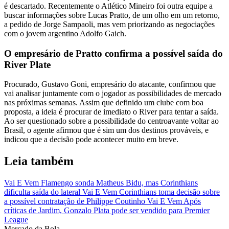
é descartado. Recentemente o Atlético Mineiro foi outra equipe a
buscar informações sobre Lucas Pratto, de um olho em um retorno,
a pedido de Jorge Sampaoli, mas vem priorizando as negociações
com o jovem argentino Adolfo Gaich.
O empresário de Pratto confirma a possível saída do
River Plate
Procurado, Gustavo Goni, empresário do atacante, confirmou que
vai analisar juntamente com o jogador as possibilidades de mercado
nas próximas semanas. Assim que definido um clube com boa
proposta, a ideia é procurar de imediato o River para tentar a saída.
Ao ser questionado sobre a possibilidade do centroavante voltar ao
Brasil, o agente afirmou que é sim um dos destinos prováveis, e
indicou que a decisão pode acontecer muito em breve.
Leia também
Vai E Vem
Flamengo sonda Matheus Bidu, mas Corinthians
dificulta saída do lateral
Vai E Vem
Corinthians toma decisão sobre
a possível contratação de Philippe Coutinho
Vai E Vem
Após
críticas de Jardim, Gonzalo Plata pode ser vendido para Premier
League
Mercado
da Bola