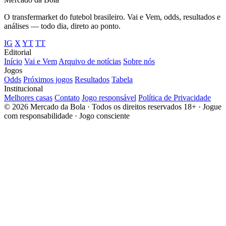
O transfermarket do futebol brasileiro. Vai e Vem, odds, resultados e
análises — todo dia, direto ao ponto.
IG
X
YT
TT
Editorial
Início
Vai e Vem
Arquivo de notícias
Sobre nós
Jogos
Odds
Próximos jogos
Resultados
Tabela
Institucional
Melhores casas
Contato
Jogo responsável
Política de Privacidade
© 2026 Mercado da Bola · Todos os direitos reservados
18+ · Jogue
com responsabilidade · Jogo consciente