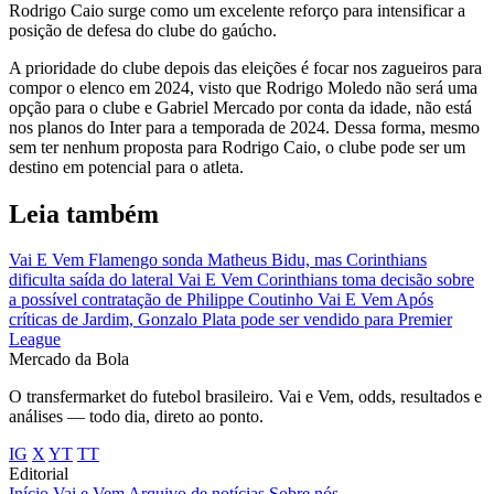
Rodrigo Caio surge como um excelente reforço para intensificar a
posição de defesa do clube do gaúcho.
A prioridade do clube depois das eleições é focar nos zagueiros para
compor o elenco em 2024, visto que Rodrigo Moledo não será uma
opção para o clube e Gabriel Mercado por conta da idade, não está
nos planos do Inter para a temporada de 2024. Dessa forma, mesmo
sem ter nenhum proposta para Rodrigo Caio, o clube pode ser um
destino em potencial para o atleta.
Leia também
Vai E Vem
Flamengo sonda Matheus Bidu, mas Corinthians
dificulta saída do lateral
Vai E Vem
Corinthians toma decisão sobre
a possível contratação de Philippe Coutinho
Vai E Vem
Após
críticas de Jardim, Gonzalo Plata pode ser vendido para Premier
League
Mercado
da Bola
O transfermarket do futebol brasileiro. Vai e Vem, odds, resultados e
análises — todo dia, direto ao ponto.
IG
X
YT
TT
Editorial
Início
Vai e Vem
Arquivo de notícias
Sobre nós