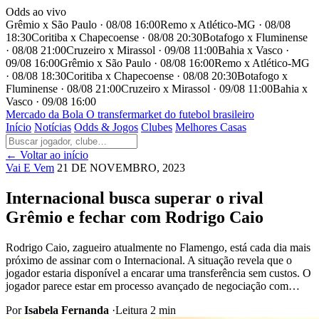
Odds ao vivo
Grêmio x São Paulo · 08/08 16:00
Remo x Atlético-MG · 08/08
18:30
Coritiba x Chapecoense · 08/08 20:30
Botafogo x Fluminense
· 08/08 21:00
Cruzeiro x Mirassol · 09/08 11:00
Bahia x Vasco ·
09/08 16:00
Grêmio x São Paulo · 08/08 16:00
Remo x Atlético-MG
· 08/08 18:30
Coritiba x Chapecoense · 08/08 20:30
Botafogo x
Fluminense · 08/08 21:00
Cruzeiro x Mirassol · 09/08 11:00
Bahia x
Vasco · 09/08 16:00
Mercado
da Bola
O transfermarket do futebol brasileiro
Início
Notícias
Odds & Jogos
Clubes
Melhores Casas
← Voltar ao início
Vai E Vem
21 DE NOVEMBRO, 2023
Internacional busca superar o rival
Grêmio e fechar com Rodrigo Caio
Rodrigo Caio, zagueiro atualmente no Flamengo, está cada dia mais
próximo de assinar com o Internacional. A situação revela que o
jogador estaria disponível a encarar uma transferência sem custos. O
jogador parece estar em processo avançado de negociação com…
Por
Isabela Fernanda
·
Leitura 2 min