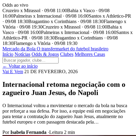
Odds ao vivo
Cruzeiro x Mirassol · 09/08 11:00
Bahia x Vasco · 09/08
16:00
Palmeiras x Internacional · 09/08 16:00
Santos x Athletico-PR
· 09/08 18:30
Bragantino x Corinthians · 09/08 18:30
Flamengo x
Vitória · 09/08 19:30
Cruzeiro x Mirassol · 09/08 11:00
Bahia x
Vasco · 09/08 16:00
Palmeiras x Internacional · 09/08 16:00
Santos x
Athletico-PR · 09/08 18:30
Bragantino x Corinthians · 09/08
18:30
Flamengo x Vitória · 09/08 19:30
Mercado
da Bola
O transfermarket do futebol brasileiro
Início
Notícias
Odds & Jogos
Clubes
Melhores Casas
← Voltar ao início
Vai E Vem
21 DE FEVEREIRO, 2026
Internacional retoma negociação com o
zagueiro Juan Jesus, do Napoli
O Internacional voltou a movimentar o mercado da bola na busca
por reforçar a sua defesa. Por isso, a equipe está em negociações
para tentar a contratação do zagueiro Juan Jesus, atualmente no
futebol europeu e com passagem destacada pela…
Por
Isabela Fernanda
·
Leitura 2 min