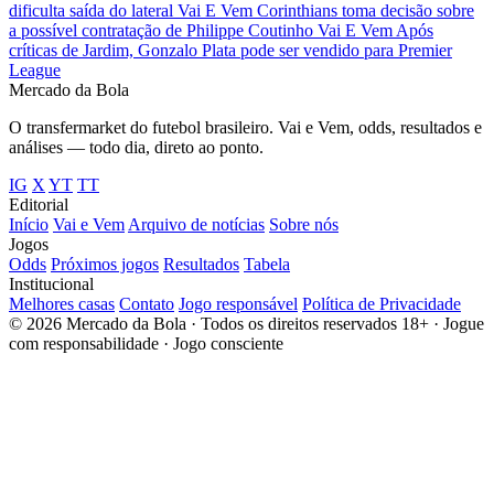
dificulta saída do lateral
Vai E Vem
Corinthians toma decisão sobre
a possível contratação de Philippe Coutinho
Vai E Vem
Após
críticas de Jardim, Gonzalo Plata pode ser vendido para Premier
League
Mercado
da Bola
O transfermarket do futebol brasileiro. Vai e Vem, odds, resultados e
análises — todo dia, direto ao ponto.
IG
X
YT
TT
Editorial
Início
Vai e Vem
Arquivo de notícias
Sobre nós
Jogos
Odds
Próximos jogos
Resultados
Tabela
Institucional
Melhores casas
Contato
Jogo responsável
Política de Privacidade
© 2026 Mercado da Bola · Todos os direitos reservados
18+ · Jogue
com responsabilidade · Jogo consciente