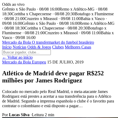
Odds ao vivo
Grêmio x São Paulo · 08/08 16:00
Remo x Atlético-MG · 08/08
18:30
Coritiba x Chapecoense · 08/08 20:30
Botafogo x Fluminense
· 08/08 21:00
Cruzeiro x Mirassol · 09/08 11:00
Bahia x Vasco ·
09/08 16:00
Grêmio x São Paulo · 08/08 16:00
Remo x Atlético-MG
· 08/08 18:30
Coritiba x Chapecoense · 08/08 20:30
Botafogo x
Fluminense · 08/08 21:00
Cruzeiro x Mirassol · 09/08 11:00
Bahia x
Vasco · 09/08 16:00
Mercado
da Bola
O transfermarket do futebol brasileiro
Início
Notícias
Odds & Jogos
Clubes
Melhores Casas
← Voltar ao início
Mercado da Bola Europeu
15 DE JULHO, 2019
Atlético de Madrid deve pagar R$252
milhões por James Rodriguez
Colocado no mercado pelo Real Madrid, o meia-atacante James
Rodriguez está prestes a acertar a sua transferência para o Atlético
de Madrid. Segundo a imprensa espanhola o clube é o favorito para
contratar o colombiano e está disposto a pagar…
Por
Lucas Silva
·
Leitura 2 min