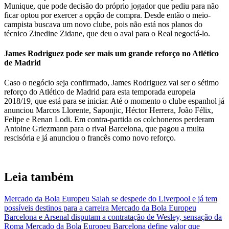
Munique, que pode decisão do próprio jogador que pediu para não
ficar optou por exercer a opção de compra. Desde então o meio-
campista buscava um novo clube, pois não está nos planos do
técnico Zinedine Zidane, que deu o aval para o Real negociá-lo.
James Rodriguez pode ser mais um grande reforço no Atlético
de Madrid
Caso o negócio seja confirmado, James Rodriguez vai ser o sétimo
reforço do Atlético de Madrid para esta temporada europeia
2018/19, que está para se iniciar. Até o momento o clube espanhol já
anunciou Marcos Llorente, Saponjic, Héctor Herrera, João Félix,
Felipe e Renan Lodi. Em contra-partida os colchoneros perderam
Antoine Griezmann para o rival Barcelona, que pagou a multa
rescisória e já anunciou o francês como novo reforço.
Leia também
Mercado da Bola Europeu
Salah se despede do Liverpool e já tem
possíveis destinos para a carreira
Mercado da Bola Europeu
Barcelona e Arsenal disputam a contratação de Wesley, sensação da
Roma
Mercado da Bola Europeu
Barcelona define valor que