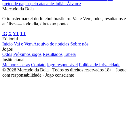
pretende pagar pelo atacante Julián Álvarez
Mercado
da Bola
O transfermarket do futebol brasileiro. Vai e Vem, odds, resultados e
análises — todo dia, direto ao ponto.
IG
X
YT
TT
Editorial
Início
Vai e Vem
Arquivo de notícias
Sobre nós
Jogos
Odds
Próximos jogos
Resultados
Tabela
Institucional
Melhores casas
Contato
Jogo responsável
Política de Privacidade
© 2026 Mercado da Bola · Todos os direitos reservados
18+ · Jogue
com responsabilidade · Jogo consciente