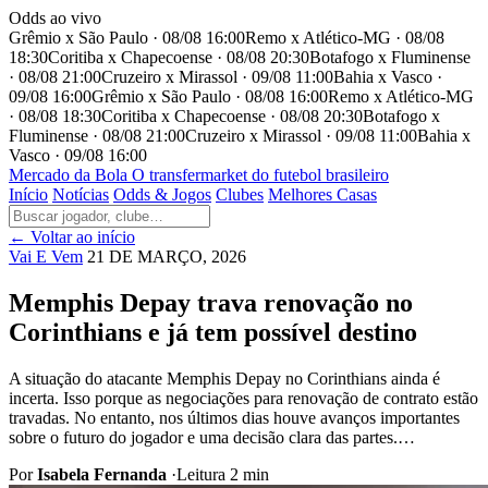
Odds ao vivo
Grêmio x São Paulo · 08/08 16:00
Remo x Atlético-MG · 08/08
18:30
Coritiba x Chapecoense · 08/08 20:30
Botafogo x Fluminense
· 08/08 21:00
Cruzeiro x Mirassol · 09/08 11:00
Bahia x Vasco ·
09/08 16:00
Grêmio x São Paulo · 08/08 16:00
Remo x Atlético-MG
· 08/08 18:30
Coritiba x Chapecoense · 08/08 20:30
Botafogo x
Fluminense · 08/08 21:00
Cruzeiro x Mirassol · 09/08 11:00
Bahia x
Vasco · 09/08 16:00
Mercado
da Bola
O transfermarket do futebol brasileiro
Início
Notícias
Odds & Jogos
Clubes
Melhores Casas
← Voltar ao início
Vai E Vem
21 DE MARÇO, 2026
Memphis Depay trava renovação no
Corinthians e já tem possível destino
A situação do atacante Memphis Depay no Corinthians ainda é
incerta. Isso porque as negociações para renovação de contrato estão
travadas. No entanto, nos últimos dias houve avanços importantes
sobre o futuro do jogador e uma decisão clara das partes.…
Por
Isabela Fernanda
·
Leitura 2 min