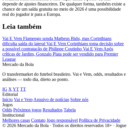
depende de ajustes financeiros. De qualquer forma, também existe a
chance de um saída gratuita no meio de 2026 é uma possibilidade
real do jogador ir para a Europa.
Leia também
Vai E Vem
Flamengo sonda Matheus Bidu, mas Corinthians
dificulta saída do lateral
Vai E Vem
Corinthians toma decisão sobre
a possível contratação de Philippe Coutinho
Vai E Vem
Após
críticas de Jardim, Gonzalo Plata pode ser vendido para Premier
League
Mercado
da Bola
O transfermarket do futebol brasileiro. Vai e Vem, odds, resultados e
análises — todo dia, direto ao ponto.
IG
X
YT
TT
Editorial
Início
Vai e Vem
Arquivo de notícias
Sobre nós
Jogos
Odds
Próximos jogos
Resultados
Tabela
Institucional
Melhores casas
Contato
Jogo responsável
Política de Privacidade
© 2026 Mercado da Bola · Todos os direitos reservados
18+ · Jogue