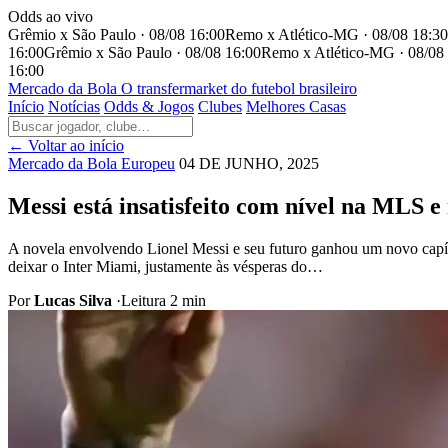
Odds ao vivo
Grêmio x São Paulo · 08/08 16:00
Remo x Atlético-MG · 08/08 18:30
16:00
Grêmio x São Paulo · 08/08 16:00
Remo x Atlético-MG · 08/08
16:00
Mercado
da Bola
O transfermarket do futebol brasileiro
Início
Notícias
Odds & Jogos
Clubes
Melhores Casas
← Voltar ao início
Mercado da Bola Europeu
04 DE JUNHO, 2025
Messi está insatisfeito com nível na MLS e
A novela envolvendo Lionel Messi e seu futuro ganhou um novo capí
deixar o Inter Miami, justamente às vésperas do…
Por
Lucas Silva
·
Leitura 2 min