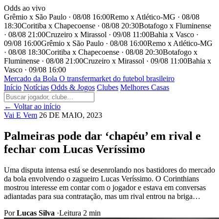
Odds ao vivo
Grêmio x São Paulo · 08/08 16:00
Remo x Atlético-MG · 08/08
18:30
Coritiba x Chapecoense · 08/08 20:30
Botafogo x Fluminense
· 08/08 21:00
Cruzeiro x Mirassol · 09/08 11:00
Bahia x Vasco ·
09/08 16:00
Grêmio x São Paulo · 08/08 16:00
Remo x Atlético-MG
· 08/08 18:30
Coritiba x Chapecoense · 08/08 20:30
Botafogo x
Fluminense · 08/08 21:00
Cruzeiro x Mirassol · 09/08 11:00
Bahia x
Vasco · 09/08 16:00
Mercado
da Bola
O transfermarket do futebol brasileiro
Início
Notícias
Odds & Jogos
Clubes
Melhores Casas
← Voltar ao início
Vai E Vem
26 DE MAIO, 2023
Palmeiras pode dar ‘chapéu’ em rival e
fechar com Lucas Veríssimo
Uma disputa intensa está se desenrolando nos bastidores do mercado
da bola envolvendo o zagueiro Lucas Veríssimo. O Corinthians
mostrou interesse em contar com o jogador e estava em conversas
adiantadas para sua contratação, mas um rival entrou na briga…
Por
Lucas Silva
·
Leitura 2 min