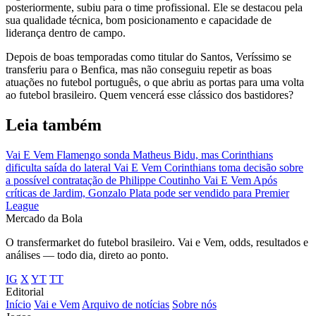
posteriormente, subiu para o time profissional. Ele se destacou pela
sua qualidade técnica, bom posicionamento e capacidade de
liderança dentro de campo.
Depois de boas temporadas como titular do Santos, Veríssimo se
transferiu para o Benfica, mas não conseguiu repetir as boas
atuações no futebol português, o que abriu as portas para uma volta
ao futebol brasileiro. Quem vencerá esse clássico dos bastidores?
Leia também
Vai E Vem
Flamengo sonda Matheus Bidu, mas Corinthians
dificulta saída do lateral
Vai E Vem
Corinthians toma decisão sobre
a possível contratação de Philippe Coutinho
Vai E Vem
Após
críticas de Jardim, Gonzalo Plata pode ser vendido para Premier
League
Mercado
da Bola
O transfermarket do futebol brasileiro. Vai e Vem, odds, resultados e
análises — todo dia, direto ao ponto.
IG
X
YT
TT
Editorial
Início
Vai e Vem
Arquivo de notícias
Sobre nós