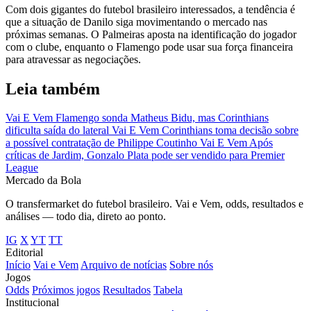
Com dois gigantes do futebol brasileiro interessados, a tendência é
que a situação de Danilo siga movimentando o mercado nas
próximas semanas. O Palmeiras aposta na identificação do jogador
com o clube, enquanto o Flamengo pode usar sua força financeira
para atravessar as negociações.
Leia também
Vai E Vem
Flamengo sonda Matheus Bidu, mas Corinthians
dificulta saída do lateral
Vai E Vem
Corinthians toma decisão sobre
a possível contratação de Philippe Coutinho
Vai E Vem
Após
críticas de Jardim, Gonzalo Plata pode ser vendido para Premier
League
Mercado
da Bola
O transfermarket do futebol brasileiro. Vai e Vem, odds, resultados e
análises — todo dia, direto ao ponto.
IG
X
YT
TT
Editorial
Início
Vai e Vem
Arquivo de notícias
Sobre nós
Jogos
Odds
Próximos jogos
Resultados
Tabela
Institucional