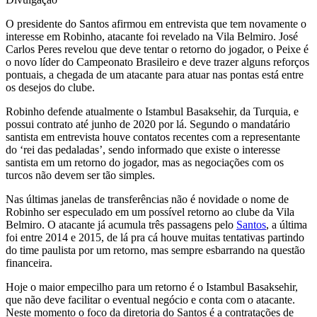
O presidente do Santos afirmou em entrevista que tem novamente o
interesse em Robinho, atacante foi revelado na Vila Belmiro. José
Carlos Peres revelou que deve tentar o retorno do jogador, o Peixe é
o novo líder do Campeonato Brasileiro e deve trazer alguns reforços
pontuais, a chegada de um atacante para atuar nas pontas está entre
os desejos do clube.
Robinho defende atualmente o Istambul Basaksehir, da Turquia, e
possui contrato até junho de 2020 por lá. Segundo o mandatário
santista em entrevista houve contatos recentes com a representante
do ‘rei das pedaladas’, sendo informado que existe o interesse
santista em um retorno do jogador, mas as negociações com os
turcos não devem ser tão simples.
Nas últimas janelas de transferências não é novidade o nome de
Robinho ser especulado em um possível retorno ao clube da Vila
Belmiro. O atacante já acumula três passagens pelo
Santos
, a última
foi entre 2014 e 2015, de lá pra cá houve muitas tentativas partindo
do time paulista por um retorno, mas sempre esbarrando na questão
financeira.
Hoje o maior empecilho para um retorno é o Istambul Basaksehir,
que não deve facilitar o eventual negócio e conta com o atacante.
Neste momento o foco da diretoria do Santos é a contratações de