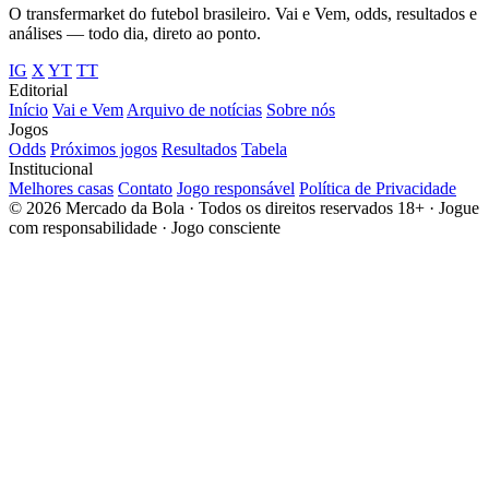
O transfermarket do futebol brasileiro. Vai e Vem, odds, resultados e
análises — todo dia, direto ao ponto.
IG
X
YT
TT
Editorial
Início
Vai e Vem
Arquivo de notícias
Sobre nós
Jogos
Odds
Próximos jogos
Resultados
Tabela
Institucional
Melhores casas
Contato
Jogo responsável
Política de Privacidade
© 2026 Mercado da Bola · Todos os direitos reservados
18+ · Jogue
com responsabilidade · Jogo consciente