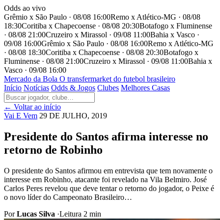
Odds ao vivo
Grêmio x São Paulo · 08/08 16:00
Remo x Atlético-MG · 08/08
18:30
Coritiba x Chapecoense · 08/08 20:30
Botafogo x Fluminense
· 08/08 21:00
Cruzeiro x Mirassol · 09/08 11:00
Bahia x Vasco ·
09/08 16:00
Grêmio x São Paulo · 08/08 16:00
Remo x Atlético-MG
· 08/08 18:30
Coritiba x Chapecoense · 08/08 20:30
Botafogo x
Fluminense · 08/08 21:00
Cruzeiro x Mirassol · 09/08 11:00
Bahia x
Vasco · 09/08 16:00
Mercado
da Bola
O transfermarket do futebol brasileiro
Início
Notícias
Odds & Jogos
Clubes
Melhores Casas
← Voltar ao início
Vai E Vem
29 DE JULHO, 2019
Presidente do Santos afirma interesse no
retorno de Robinho
O presidente do Santos afirmou em entrevista que tem novamente o
interesse em Robinho, atacante foi revelado na Vila Belmiro. José
Carlos Peres revelou que deve tentar o retorno do jogador, o Peixe é
o novo líder do Campeonato Brasileiro…
Por
Lucas Silva
·
Leitura 2 min