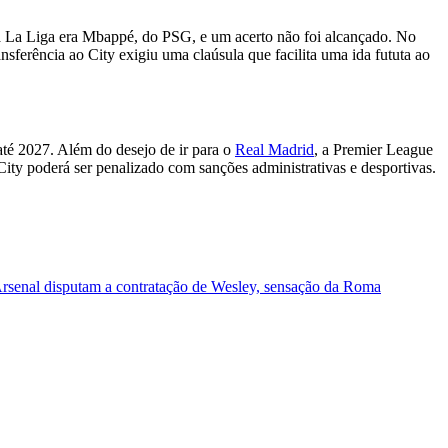
a La Liga era Mbappé, do PSG, e um acerto não foi alcançado. No
nsferência ao City exigiu uma claúsula que facilita uma ida fututa ao
até 2027. Além do desejo de ir para o
Real Madrid
, a Premier League
 City poderá ser penalizado com sanções administrativas e desportivas.
rsenal disputam a contratação de Wesley, sensação da Roma