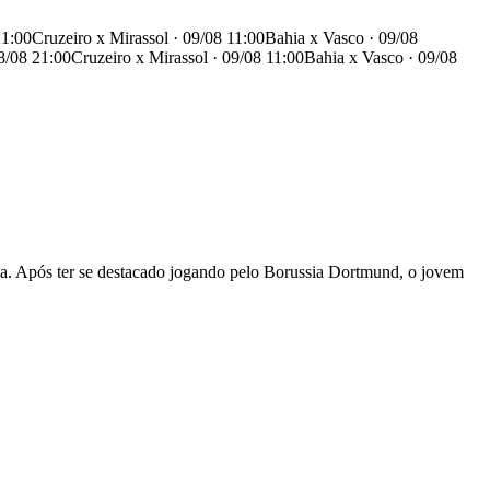
21:00
Cruzeiro x Mirassol · 09/08 11:00
Bahia x Vasco · 09/08
8/08 21:00
Cruzeiro x Mirassol · 09/08 11:00
Bahia x Vasco · 09/08
a. Após ter se destacado jogando pelo Borussia Dortmund, o jovem