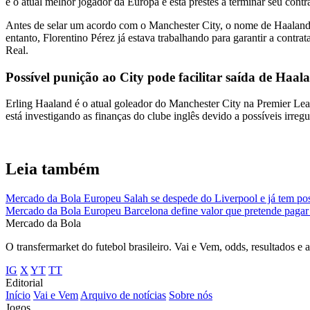
é o atual melhor jogador da Europa e está prestes a terminar seu con
Antes de selar um acordo com o Manchester City, o nome de Haaland 
entanto, Florentino Pérez já estava trabalhando para garantir a contra
Real.
Possível punição ao City pode facilitar saída de Haal
Erling Haaland é o atual goleador do Manchester City na Premier Leag
está investigando as finanças do clube inglês devido a possíveis irre
Leia também
Mercado da Bola Europeu
Salah se despede do Liverpool e já tem poss
Mercado da Bola Europeu
Barcelona define valor que pretende pagar 
Mercado
da Bola
O transfermarket do futebol brasileiro. Vai e Vem, odds, resultados e 
IG
X
YT
TT
Editorial
Início
Vai e Vem
Arquivo de notícias
Sobre nós
Jogos