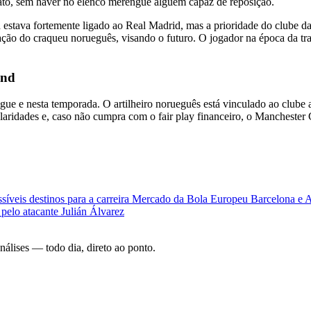
trato, sem haver no elenco merengue alguém capaz de reposição.
estava fortemente ligado ao Real Madrid, mas a prioridade do clube d
tação do craqueu norueguês, visando o futuro. O jogador na época da tra
and
ue e nesta temporada. O artilheiro norueguês está vinculado ao clube 
gularidades e, caso não cumpra com o fair play financeiro, o Manchester
íveis destinos para a carreira
Mercado da Bola Europeu
Barcelona e A
pelo atacante Julián Álvarez
análises — todo dia, direto ao ponto.