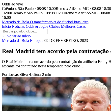
Odds ao vivo
Grêmio x São Paulo · 08/08 16:00
Remo x Atlético-MG · 08/08 18:30
16:00
Grêmio x São Paulo · 08/08 16:00
Remo x Atlético-MG · 08/08
16:00
Mercado
da Bola
O transfermarket do futebol brasileiro
Início
Notícias
Odds & Jogos
Clubes
Melhores Casas
← Voltar ao início
Mercado da Bola Europeu
09 DE FEVEREIRO, 2023
Real Madrid tem acordo pela contratação 
O Real Madrid teria um acordo pela contratação do artilheiro Erlin
atacante foi contratado nesta temporada pelo clube…
Por
Lucas Silva
·
Leitura 2 min