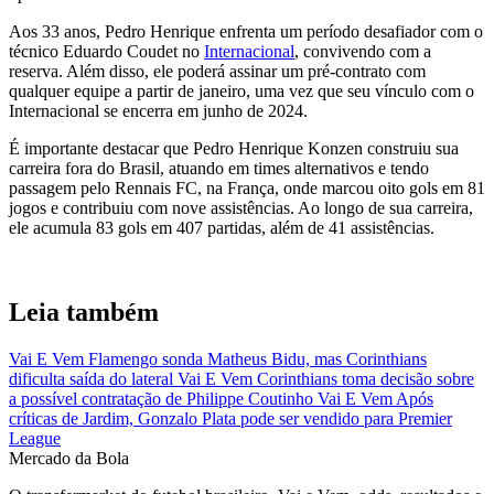
Aos 33 anos, Pedro Henrique enfrenta um período desafiador com o
técnico Eduardo Coudet no
Internacional
, convivendo com a
reserva. Além disso, ele poderá assinar um pré-contrato com
qualquer equipe a partir de janeiro, uma vez que seu vínculo com o
Internacional se encerra em junho de 2024.
É importante destacar que Pedro Henrique Konzen construiu sua
carreira fora do Brasil, atuando em times alternativos e tendo
passagem pelo Rennais FC, na França, onde marcou oito gols em 81
jogos e contribuiu com nove assistências. Ao longo de sua carreira,
ele acumula 83 gols em 407 partidas, além de 41 assistências.
Leia também
Vai E Vem
Flamengo sonda Matheus Bidu, mas Corinthians
dificulta saída do lateral
Vai E Vem
Corinthians toma decisão sobre
a possível contratação de Philippe Coutinho
Vai E Vem
Após
críticas de Jardim, Gonzalo Plata pode ser vendido para Premier
League
Mercado
da Bola