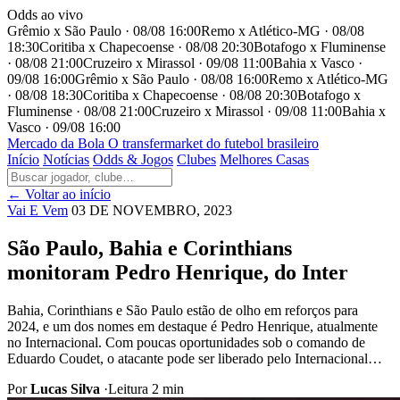
Odds ao vivo
Grêmio x São Paulo · 08/08 16:00
Remo x Atlético-MG · 08/08
18:30
Coritiba x Chapecoense · 08/08 20:30
Botafogo x Fluminense
· 08/08 21:00
Cruzeiro x Mirassol · 09/08 11:00
Bahia x Vasco ·
09/08 16:00
Grêmio x São Paulo · 08/08 16:00
Remo x Atlético-MG
· 08/08 18:30
Coritiba x Chapecoense · 08/08 20:30
Botafogo x
Fluminense · 08/08 21:00
Cruzeiro x Mirassol · 09/08 11:00
Bahia x
Vasco · 09/08 16:00
Mercado
da Bola
O transfermarket do futebol brasileiro
Início
Notícias
Odds & Jogos
Clubes
Melhores Casas
← Voltar ao início
Vai E Vem
03 DE NOVEMBRO, 2023
São Paulo, Bahia e Corinthians
monitoram Pedro Henrique, do Inter
Bahia, Corinthians e São Paulo estão de olho em reforços para
2024, e um dos nomes em destaque é Pedro Henrique, atualmente
no Internacional. Com poucas oportunidades sob o comando de
Eduardo Coudet, o atacante pode ser liberado pelo Internacional…
Por
Lucas Silva
·
Leitura 2 min