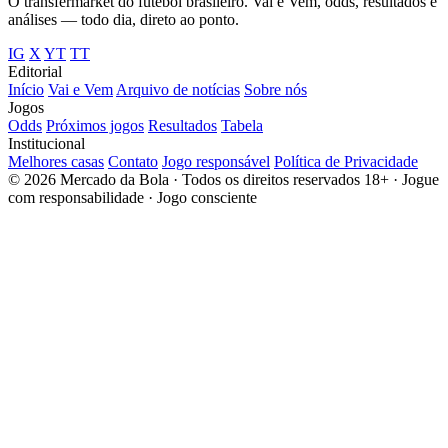
O transfermarket do futebol brasileiro. Vai e Vem, odds, resultados e
análises — todo dia, direto ao ponto.
IG
X
YT
TT
Editorial
Início
Vai e Vem
Arquivo de notícias
Sobre nós
Jogos
Odds
Próximos jogos
Resultados
Tabela
Institucional
Melhores casas
Contato
Jogo responsável
Política de Privacidade
© 2026 Mercado da Bola · Todos os direitos reservados
18+ · Jogue
com responsabilidade · Jogo consciente