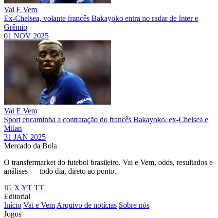
Vai E Vem
Ex-Chelsea, volante francês Bakayoko entra no radar de Inter e
Grêmio
01 NOV 2025
Vai E Vem
Sport encaminha a contratação do francês Bakayoko, ex-Chelsea e
Milan
31 JAN 2025
Mercado
da Bola
O transfermarket do futebol brasileiro. Vai e Vem, odds, resultados e
análises — todo dia, direto ao ponto.
IG
X
YT
TT
Editorial
Início
Vai e Vem
Arquivo de notícias
Sobre nós
Jogos