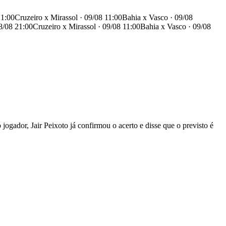
21:00
Cruzeiro x Mirassol · 09/08 11:00
Bahia x Vasco · 09/08
8/08 21:00
Cruzeiro x Mirassol · 09/08 11:00
Bahia x Vasco · 09/08
ogador, Jair Peixoto já confirmou o acerto e disse que o previsto é