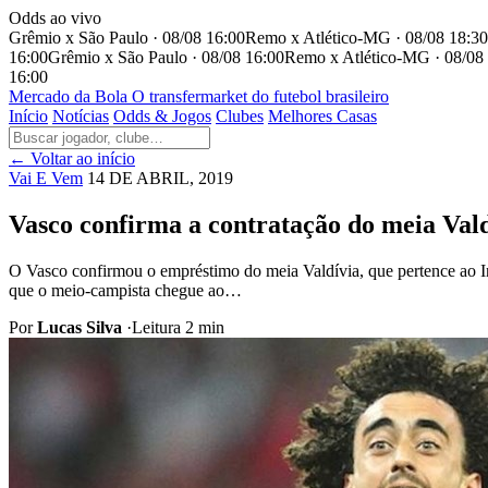
Odds ao vivo
Grêmio x São Paulo · 08/08 16:00
Remo x Atlético-MG · 08/08 18:30
16:00
Grêmio x São Paulo · 08/08 16:00
Remo x Atlético-MG · 08/08
16:00
Mercado
da Bola
O transfermarket do futebol brasileiro
Início
Notícias
Odds & Jogos
Clubes
Melhores Casas
← Voltar ao início
Vai E Vem
14 DE ABRIL, 2019
Vasco confirma a contratação do meia Vald
O Vasco confirmou o empréstimo do meia Valdívia, que pertence ao Int
que o meio-campista chegue ao…
Por
Lucas Silva
·
Leitura 2 min