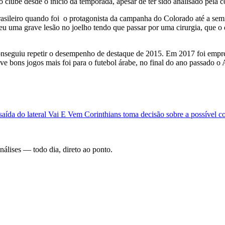
do clube desde o inicio da temporada, apesar de ter sido analisado pela 
brasileiro quando foi o protagonista da campanha do Colorado até a se
reu uma grave lesão no joelho tendo que passar por uma cirurgia, que o
onseguiu repetir o desempenho de destaque de 2015. Em 2017 foi empre
ve bons jogos mais foi para o futebol árabe, no final do ano passado o
aída do lateral
Vai E Vem
Corinthians toma decisão sobre a possível c
análises — todo dia, direto ao ponto.