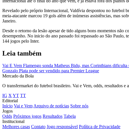
Internacional até o final do ano que vem, e já estava fora dos planos 
Revelado pelo próprio Internacional, Valdívia despontou no futebol 
meia-atacante marcou 19 gols além de inúmeras assistências, mas sof
Janeiro.
Desde o retorno da lesão apesar de tido alguns bons momentos não c
desempenho. No inicio do ano passado foi repassado ao São Paulo, te
144 jogos pelo Inter.
Leia também
Vai E Vem
Flamengo sonda Matheus Bidu, mas Corinthians dificulta s
Gonzalo Plata pode ser vendido para Premier League
Mercado
da Bola
O transfermarket do futebol brasileiro. Vai e Vem, odds, resultados e 
IG
X
YT
TT
Editorial
Início
Vai e Vem
Arquivo de notícias
Sobre nós
Jogos
Odds
Próximos jogos
Resultados
Tabela
Institucional
Melhores casas
Contato
Jogo responsável
Política de Privacidade