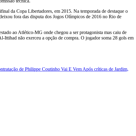
comissão técnica.
mifinal da Copa Libertadores, em 2015. Na temporada de destaque o
 deixou fora das disputa dos Jogos Olímpicos de 2016 no Rio de
stado ao Atlético-MG onde chegou a ser protagonista mas caiu de
 Al-Ittihad não exerceu a opção de compra. O jogador soma 28 gols em
ontratação de Philippe Coutinho
Vai E Vem
Após críticas de Jardim,