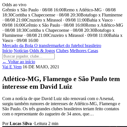
Odds ao vivo
Grêmio x São Paulo · 08/08 16:00
Remo x Atlético-MG · 08/08
18:30
Coritiba x Chapecoense · 08/08 20:30
Botafogo x Fluminense
· 08/08 21:00
Cruzeiro x Mirassol · 09/08 11:00
Bahia x Vasco ·
09/08 16:00
Grêmio x São Paulo · 08/08 16:00
Remo x Atlético-MG
· 08/08 18:30
Coritiba x Chapecoense · 08/08 20:30
Botafogo x
Fluminense · 08/08 21:00
Cruzeiro x Mirassol · 09/08 11:00
Bahia x
Vasco · 09/08 16:00
Mercado
da Bola
O transfermarket do futebol brasileiro
Início
Notícias
Odds & Jogos
Clubes
Melhores Casas
← Voltar ao início
Vai E Vem
16 DE MAIO, 2021
Atlético-MG, Flamengo e São Paulo tem
interesse em David Luiz
Com a notícia de que David Luiz não renovará com o Arsenal,
surgiu também rumores de interesses de Atlético-MG, Flamengo e
São Paulo. Os três grandes clubes brasileiros teriam feito contatos
com o representante do zagueiro de 34 anos, que…
Por
Lucas Silva
·
Leitura 2 min