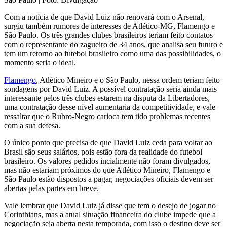
Com a notícia de que David Luiz não renovará com o Arsenal,
surgiu também rumores de interesses de Atlético-MG, Flamengo e
São Paulo. Os três grandes clubes brasileiros teriam feito contatos
com o representante do zagueiro de 34 anos, que analisa seu futuro e
tem um retorno ao futebol brasileiro como uma das possibilidades, o
momento seria o ideal.
Flamengo
, Atlético Mineiro e o São Paulo, nessa ordem teriam feito
sondagens por David Luiz. A possível contratação seria ainda mais
interessante pelos três clubes estarem na disputa da Libertadores,
uma contratação desse nível aumentaria da competitividade, e vale
ressaltar que o Rubro-Negro carioca tem tido problemas recentes
com a sua defesa.
O único ponto que precisa de que David Luiz ceda para voltar ao
Brasil são seus salários, pois estão fora da realidade do futebol
brasileiro. Os valores pedidos incialmente não foram divulgados,
mas não estariam próximos do que Atlético Mineiro, Flamengo e
São Paulo estão dispostos a pagar, negociações oficiais devem ser
abertas pelas partes em breve.
Vale lembrar que David Luiz já disse que tem o desejo de jogar no
Corinthians, mas a atual situação financeira do clube impede que a
negociação seja aberta nesta temporada, com isso o destino deve ser