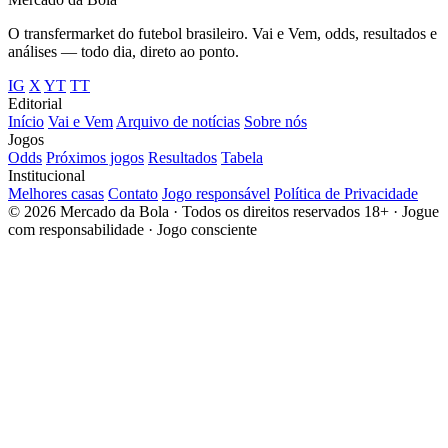
O transfermarket do futebol brasileiro. Vai e Vem, odds, resultados e
análises — todo dia, direto ao ponto.
IG
X
YT
TT
Editorial
Início
Vai e Vem
Arquivo de notícias
Sobre nós
Jogos
Odds
Próximos jogos
Resultados
Tabela
Institucional
Melhores casas
Contato
Jogo responsável
Política de Privacidade
© 2026 Mercado da Bola · Todos os direitos reservados
18+ · Jogue
com responsabilidade · Jogo consciente