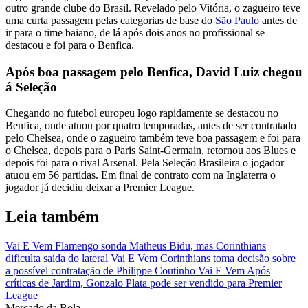
outro grande clube do Brasil. Revelado pelo Vitória, o zagueiro teve
uma curta passagem pelas categorias de base do
São Paulo
antes de
ir para o time baiano, de lá após dois anos no profissional se
destacou e foi para o Benfica.
Após boa passagem pelo Benfica, David Luiz chegou
á Seleção
Chegando no futebol europeu logo rapidamente se destacou no
Benfica, onde atuou por quatro temporadas, antes de ser contratado
pelo Chelsea, onde o zagueiro também teve boa passagem e foi para
o Chelsea, depois para o Paris Saint-Germain, retornou aos Blues e
depois foi para o rival Arsenal. Pela Seleção Brasileira o jogador
atuou em 56 partidas. Em final de contrato com na Inglaterra o
jogador já decidiu deixar a Premier League.
Leia também
Vai E Vem
Flamengo sonda Matheus Bidu, mas Corinthians
dificulta saída do lateral
Vai E Vem
Corinthians toma decisão sobre
a possível contratação de Philippe Coutinho
Vai E Vem
Após
críticas de Jardim, Gonzalo Plata pode ser vendido para Premier
League
Mercado
da Bola