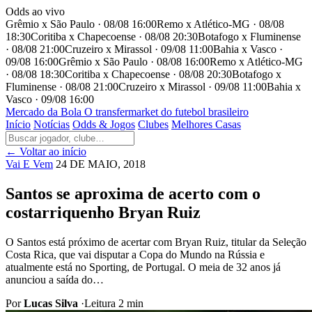
Odds ao vivo
Grêmio x São Paulo · 08/08 16:00
Remo x Atlético-MG · 08/08
18:30
Coritiba x Chapecoense · 08/08 20:30
Botafogo x Fluminense
· 08/08 21:00
Cruzeiro x Mirassol · 09/08 11:00
Bahia x Vasco ·
09/08 16:00
Grêmio x São Paulo · 08/08 16:00
Remo x Atlético-MG
· 08/08 18:30
Coritiba x Chapecoense · 08/08 20:30
Botafogo x
Fluminense · 08/08 21:00
Cruzeiro x Mirassol · 09/08 11:00
Bahia x
Vasco · 09/08 16:00
Mercado
da Bola
O transfermarket do futebol brasileiro
Início
Notícias
Odds & Jogos
Clubes
Melhores Casas
← Voltar ao início
Vai E Vem
24 DE MAIO, 2018
Santos se aproxima de acerto com o
costarriquenho Bryan Ruiz
O Santos está próximo de acertar com Bryan Ruiz, titular da Seleção
Costa Rica, que vai disputar a Copa do Mundo na Rússia e
atualmente está no Sporting, de Portugal. O meia de 32 anos já
anunciou a saída do…
Por
Lucas Silva
·
Leitura 2 min