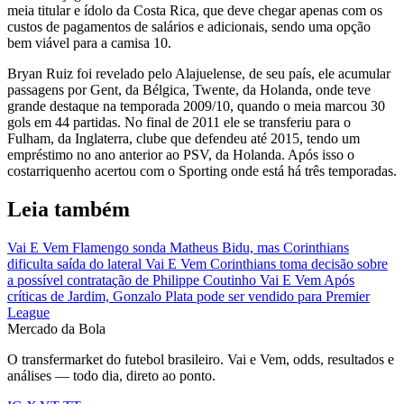
meia titular e ídolo da Costa Rica, que deve chegar apenas com os
custos de pagamentos de salários e adicionais, sendo uma opção
bem viável para a camisa 10.
Bryan Ruiz foi revelado pelo Alajuelense, de seu país, ele acumular
passagens por Gent, da Bélgica, Twente, da Holanda, onde teve
grande destaque na temporada 2009/10, quando o meia marcou 30
gols em 44 partidas. No final de 2011 ele se transferiu para o
Fulham, da Inglaterra, clube que defendeu até 2015, tendo um
empréstimo no ano anterior ao PSV, da Holanda. Após isso o
costarriquenho acertou com o Sporting onde está há três temporadas.
Leia também
Vai E Vem
Flamengo sonda Matheus Bidu, mas Corinthians
dificulta saída do lateral
Vai E Vem
Corinthians toma decisão sobre
a possível contratação de Philippe Coutinho
Vai E Vem
Após
críticas de Jardim, Gonzalo Plata pode ser vendido para Premier
League
Mercado
da Bola
O transfermarket do futebol brasileiro. Vai e Vem, odds, resultados e
análises — todo dia, direto ao ponto.