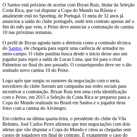
O Santos está próximo de acertar com Bryan Ruiz, titular da Seleção
Costa Rica, que vai disputar a Copa do Mundo na Rússia e
atualmente está no Sporting, de Portugal. O meia de 32 anos já
anunciou a saída do clube português, onde tem contrato apenas até o
fim do mês que vem, o Peixe deve anunciar a contratação do camisa
10 nas próximas semanas.
O perfil de Bryan agrada tanto a diretoria como a comissão técnica
do
Santos
, ele chegaria para suprir uma carência de armador no
meio-campo. O clube paulista busca desde o inicio desse ano um
jogador para repor a saída de Lucas Lima, que foi para o rival
Palmeiras no final do ano passado. O costarriquenho deve ser o tão
sonhado novo camisa 10 do Peixe.
Logo após que surgiu os rumores da negociação com o meia,
torcedores do clube fizeram um campanha nas redes sociais para
incentivar a contratação. Bryan Ruiz tem uma certa identificação
com o Peixe, em 2015 a Seleção da Costa Rica se preparou para a
Copa do Mundo realizada no Brasil em Santos e o jogador tirou
fotos com a camisa do Alvinegro.
Em coletiva na última quarta-feira, o presidente do clube da Vila
Belmiro, José Carlos Peres afirmou que tem negociações com dois
atletas que vão disputar a Copa do Mundo e citou as chegadas sem
custos de jogadores em final de contrato. É exatamente o caso do