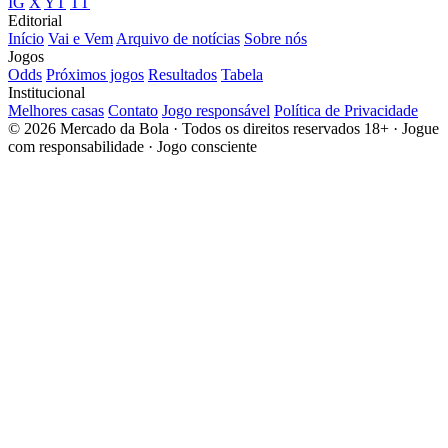
IG
X
YT
TT
Editorial
Início
Vai e Vem
Arquivo de notícias
Sobre nós
Jogos
Odds
Próximos jogos
Resultados
Tabela
Institucional
Melhores casas
Contato
Jogo responsável
Política de Privacidade
© 2026 Mercado da Bola · Todos os direitos reservados
18+ · Jogue
com responsabilidade · Jogo consciente