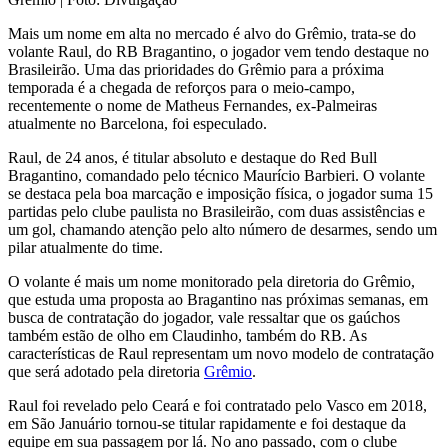
Mais um nome em alta no mercado é alvo do Grêmio, trata-se do
volante Raul, do RB Bragantino, o jogador vem tendo destaque no
Brasileirão. Uma das prioridades do Grêmio para a próxima
temporada é a chegada de reforços para o meio-campo,
recentemente o nome de Matheus Fernandes, ex-Palmeiras
atualmente no Barcelona, foi especulado.
Raul, de 24 anos, é titular absoluto e destaque do Red Bull
Bragantino, comandado pelo técnico Maurício Barbieri. O volante
se destaca pela boa marcação e imposição física, o jogador suma 15
partidas pelo clube paulista no Brasileirão, com duas assistências e
um gol, chamando atenção pelo alto número de desarmes, sendo um
pilar atualmente do time.
O volante é mais um nome monitorado pela diretoria do Grêmio,
que estuda uma proposta ao Bragantino nas próximas semanas, em
busca de contratação do jogador, vale ressaltar que os gaúchos
também estão de olho em Claudinho, também do RB. As
características de Raul representam um novo modelo de contratação
que será adotado pela diretoria
Grêmio
.
Raul foi revelado pelo Ceará e foi contratado pelo Vasco em 2018,
em São Januário tornou-se titular rapidamente e foi destaque da
equipe em sua passagem por lá. No ano passado, com o clube