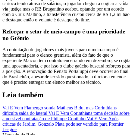
carioca tendo atraso de salários, o jogador chegou a cogitar a saída
via justiça mas o RB Bragantino acabou optando por um acordo
com o Cruz-Maltino, a transferência custou cerca de R$ 1,2 milhão
e destaque então o volante é destaque do time.
Reforçar o setor de meio-campo é uma prioridade
no Grêmio
A contratação de jogadores mais jovens para o meio-campo é
fundamental para o elenco gremista, além do fato de que o
experiente Maicon tem contrato encerrando em dezembro, se cogita
uma aposentadoria, e por isso o clube gaúcho buscará reforços para
a posição. A renovação do Renato Portaluppi deve ocorrer ao final
do Brasileirão, apesar de ter sido questionado, a diretoria entende
que é preciso entregar um elenco melhor ao técnico.
Leia também
Vai E Vem
Flamengo sonda Matheus Bidu, mas Corinthians
dificulta saída do lateral
Vai E Vem
Corinthians toma decisão sobre
a possível contratação de Philippe Coutinho
Vai E Vem
Após
críticas de Jardim, Gonzalo Plata pode ser vendido para Premier
League
Mercado
da Bola