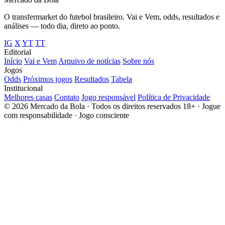
O transfermarket do futebol brasileiro. Vai e Vem, odds, resultados e
análises — todo dia, direto ao ponto.
IG
X
YT
TT
Editorial
Início
Vai e Vem
Arquivo de notícias
Sobre nós
Jogos
Odds
Próximos jogos
Resultados
Tabela
Institucional
Melhores casas
Contato
Jogo responsável
Política de Privacidade
© 2026 Mercado da Bola · Todos os direitos reservados
18+ · Jogue
com responsabilidade · Jogo consciente