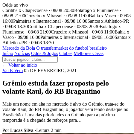
Odds ao vivo
Coritiba x Chapecoense · 08/08 20:30
Botafogo x Fluminense ·
08/08 21:00
Cruzeiro x Mirassol · 09/08 11:00
Bahia x Vasco · 09/08
16:00
Palmeiras x Internacional · 09/08 16:00
Santos x Athletico-PR
· 09/08 18:30
Coritiba x Chapecoense · 08/08 20:30
Botafogo x
Fluminense · 08/08 21:00
Cruzeiro x Mirassol · 09/08 11:00
Bahia x
Vasco · 09/08 16:00
Palmeiras x Internacional · 09/08 16:00
Santos x
Athletico-PR · 09/08 18:30
Mercado
da Bola
O transfermarket do futebol brasileiro
Início
Notícias
Odds & Jogos
Clubes
Melhores Casas
← Voltar ao início
Vai E Vem
05 DE FEVEREIRO, 2021
Grêmio estuda fazer proposta pelo
volante Raul, do RB Bragantino
Mais um nome em alta no mercado é alvo do Grêmio, trata-se do
volante Raul, do RB Bragantino, o jogador vem tendo destaque no
Brasileirão. Uma das prioridades do Grêmio para a próxima
temporada é a chegada de reforços para…
Por
Lucas Silva
·
Leitura 2 min