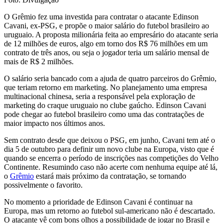
O Grêmio fez uma investida para contratar o atacante Edinson
Cavani, ex-PSG, e propõe o maior salário do futebol brasileiro ao
uruguaio. A proposta milionária feita ao empresário do atacante seria
de 12 milhões de euros, algo em torno dos R$ 76 milhões em um
contrato de três anos, ou seja o jogador teria um salário mensal de
mais de R$ 2 milhões.
O salário seria bancado com a ajuda de quatro parceiros do Grêmio,
que teriam retorno em marketing. No planejamento uma empresa
multinacional chinesa, seria a responsável pela exploração de
marketing do craque uruguaio no clube gaúcho. Edinson Cavani
pode chegar ao futebol brasileiro como uma das contratações de
maior impacto nos últimos anos.
Sem contrato desde que deixou o PSG, em junho, Cavani tem até o
dia 5 de outubro para definir um novo clube na Europa, visto que é
quando se encerra o período de inscrições nas competições do Velho
Continente. Resumindo caso não acerte com nenhuma equipe até lá,
o
Grêmio
estará mais próximo da contratação, se tornando
possivelmente o favorito.
No momento a prioridade de Edinson Cavani é continuar na
Europa, mas um retorno ao futebol sul-americano não é descartado.
O atacante vê com bons olhos a possibilidade de jogar no Brasil e