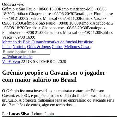
Odds ao vivo
Grêmio x São Paulo · 08/08 16:00
Remo x Atlético-MG · 08/08
18:30
Coritiba x Chapecoense · 08/08 20:30
Botafogo x Fluminense
· 08/08 21:00
Cruzeiro x Mirassol · 09/08 11:00
Bahia x Vasco ·
09/08 16:00
Grêmio x São Paulo · 08/08 16:00
Remo x Atlético-MG
· 08/08 18:30
Coritiba x Chapecoense · 08/08 20:30
Botafogo x
Fluminense · 08/08 21:00
Cruzeiro x Mirassol · 09/08 11:00
Bahia x
Vasco · 09/08 16:00
Mercado
da Bola
O transfermarket do futebol brasileiro
Início
Notícias
Odds & Jogos
Clubes
Melhores Casas
← Voltar ao início
Vai E Vem
22 DE SETEMBRO, 2020
Grêmio propõe a Cavani ser o jogador
com maior salário no Brasil
O Grêmio fez uma investida para contratar o atacante Edinson
Cavani, ex-PSG, e propõe o maior salário do futebol brasileiro ao
uruguaio. A proposta milionária feita ao empresário do atacante seria
de 12 milhões de euros, algo em torno dos…
Por
Lucas Silva
·
Leitura 2 min