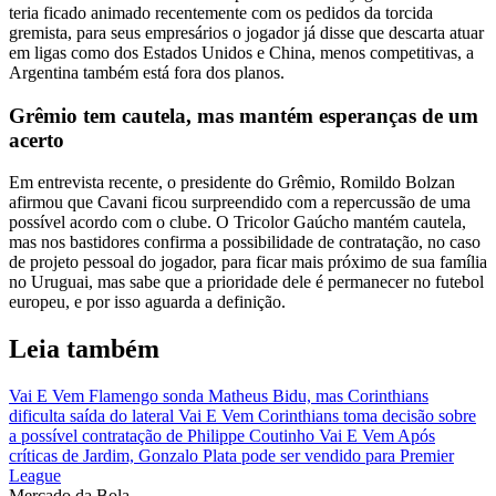
teria ficado animado recentemente com os pedidos da torcida
gremista, para seus empresários o jogador já disse que descarta atuar
em ligas como dos Estados Unidos e China, menos competitivas, a
Argentina também está fora dos planos.
Grêmio tem cautela, mas mantém esperanças de um
acerto
Em entrevista recente, o presidente do Grêmio, Romildo Bolzan
afirmou que Cavani ficou surpreendido com a repercussão de uma
possível acordo com o clube. O Tricolor Gaúcho mantém cautela,
mas nos bastidores confirma a possibilidade de contratação, no caso
de projeto pessoal do jogador, para ficar mais próximo de sua família
no Uruguai, mas sabe que a prioridade dele é permanecer no futebol
europeu, e por isso aguarda a definição.
Leia também
Vai E Vem
Flamengo sonda Matheus Bidu, mas Corinthians
dificulta saída do lateral
Vai E Vem
Corinthians toma decisão sobre
a possível contratação de Philippe Coutinho
Vai E Vem
Após
críticas de Jardim, Gonzalo Plata pode ser vendido para Premier
League
Mercado
da Bola