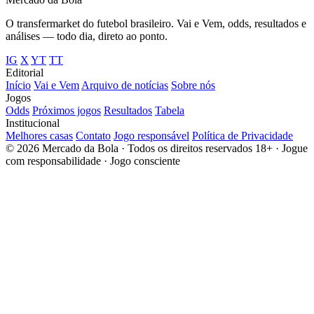
O transfermarket do futebol brasileiro. Vai e Vem, odds, resultados e
análises — todo dia, direto ao ponto.
IG
X
YT
TT
Editorial
Início
Vai e Vem
Arquivo de notícias
Sobre nós
Jogos
Odds
Próximos jogos
Resultados
Tabela
Institucional
Melhores casas
Contato
Jogo responsável
Política de Privacidade
© 2026 Mercado da Bola · Todos os direitos reservados
18+ · Jogue
com responsabilidade · Jogo consciente