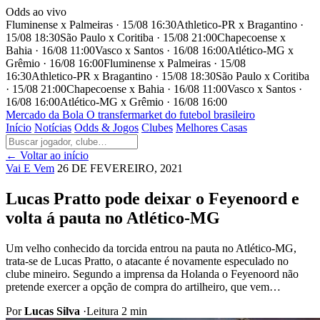
Odds ao vivo
Fluminense x Palmeiras · 15/08 16:30
Athletico-PR x Bragantino ·
15/08 18:30
São Paulo x Coritiba · 15/08 21:00
Chapecoense x
Bahia · 16/08 11:00
Vasco x Santos · 16/08 16:00
Atlético-MG x
Grêmio · 16/08 16:00
Fluminense x Palmeiras · 15/08
16:30
Athletico-PR x Bragantino · 15/08 18:30
São Paulo x Coritiba
· 15/08 21:00
Chapecoense x Bahia · 16/08 11:00
Vasco x Santos ·
16/08 16:00
Atlético-MG x Grêmio · 16/08 16:00
Mercado
da Bola
O transfermarket do futebol brasileiro
Início
Notícias
Odds & Jogos
Clubes
Melhores Casas
← Voltar ao início
Vai E Vem
26 DE FEVEREIRO, 2021
Lucas Pratto pode deixar o Feyenoord e
volta á pauta no Atlético-MG
Um velho conhecido da torcida entrou na pauta no Atlético-MG,
trata-se de Lucas Pratto, o atacante é novamente especulado no
clube mineiro. Segundo a imprensa da Holanda o Feyenoord não
pretende exercer a opção de compra do artilheiro, que vem…
Por
Lucas Silva
·
Leitura 2 min