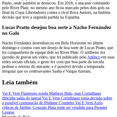
Paulo, onde também se destacou. Em 2018, o atacante contratado
pelo River Plate, no mesmo ano ficou marcado pelos dois gols na
final da Copa Libertadores contra o rival Boca Juniors, na história
decisão que teve a segunda partida na Espanha.
Lucas Pratto desejou boa sorte a Nacho Fernández
no Galo
Nacho Fernández desembarcou em Belo Horizonte no último
domingo e contou com um desejo de boa sorte de Lucas Pratto, que
foi companheiro de equipe dele no River Plate. O artilheiro fez
questão de gravar um vídeo, que foi publicado pelo
Atlético
em suas
redes sociais oficiais, o gesto fez com que boa parte da torcida
pedisse o retorno do atacante, e é possível devido a temporada
irregular que os centroavantes Sasha e Vargas fizeram.
Leia também
Vai E Vem
Flamengo sonda Matheus Bidu, mas Corinthians
dificulta saída do lateral
Vai E Vem
Corinthians toma decisão sobre
a possível contratação de Philippe Coutinho
Vai E Vem
Após
críticas de Jardim, Gonzalo Plata pode ser vendido para Premier
League
Mercado
da Bola