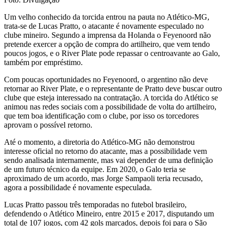
Um velho conhecido da torcida entrou na pauta no Atlético-MG,
trata-se de Lucas Pratto, o atacante é novamente especulado no
clube mineiro. Segundo a imprensa da Holanda o Feyenoord não
pretende exercer a opção de compra do artilheiro, que vem tendo
poucos jogos, e o River Plate pode repassar o centroavante ao Galo,
também por empréstimo.
Com poucas oportunidades no Feyenoord, o argentino não deve
retornar ao River Plate, e o representante de Pratto deve buscar outro
clube que esteja interessado na contratação. A torcida do Atlético se
animou nas redes sociais com a possibilidade de volta do artilheiro,
que tem boa identificação com o clube, por isso os torcedores
aprovam o possível retorno.
Até o momento, a diretoria do Atlético-MG não demonstrou
interesse oficial no retorno do atacante, mas a possibilidade vem
sendo analisada internamente, mas vai depender de uma definição
de um futuro técnico da equipe. Em 2020, o Galo teria se
aproximado de um acordo, mas Jorge Sampaoli teria recusado,
agora a possibilidade é novamente especulada.
Lucas Pratto passou três temporadas no futebol brasileiro,
defendendo o Atlético Mineiro, entre 2015 e 2017, disputando um
total de 107 jogos, com 42 gols marcados, depois foi para o São