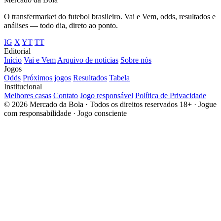
O transfermarket do futebol brasileiro. Vai e Vem, odds, resultados e
análises — todo dia, direto ao ponto.
IG
X
YT
TT
Editorial
Início
Vai e Vem
Arquivo de notícias
Sobre nós
Jogos
Odds
Próximos jogos
Resultados
Tabela
Institucional
Melhores casas
Contato
Jogo responsável
Política de Privacidade
© 2026 Mercado da Bola · Todos os direitos reservados
18+ · Jogue
com responsabilidade · Jogo consciente