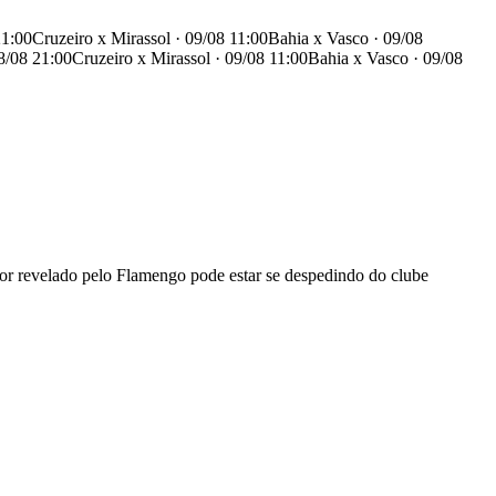
21:00
Cruzeiro x Mirassol · 09/08 11:00
Bahia x Vasco · 09/08
8/08 21:00
Cruzeiro x Mirassol · 09/08 11:00
Bahia x Vasco · 09/08
dor revelado pelo Flamengo pode estar se despedindo do clube