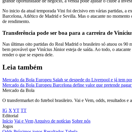
grande oportunidade de negócio, a venda pode ajudar o clube a invest
No inicio da atual temporada Vini foi decisivo em várias partidas, a 
Barcelona, Atlético de Madrid e Sevilla. Mas o atacante no momento q
de rendimento.
Transferência pode ser boa para a carreira de Viníciu
Nas últimas oito partidas do Real Madrid o brasileiro só atuou os 9
bem provável que Vinícius Júnior esteja de saída. Ao todo, o atacant
render o que se espera dele.
Leia também
Mercado da Bola Europeu
Salah se despede do Liverpool e já tem poss
Mercado da Bola Europeu
Barcelona define valor que pretende pagar 
Mercado
da Bola
O transfermarket do futebol brasileiro. Vai e Vem, odds, resultados e 
IG
X
YT
TT
Editorial
Início
Vai e Vem
Arquivo de notícias
Sobre nós
Jogos
Odds
Próximos jogos
Resultados
Tabela