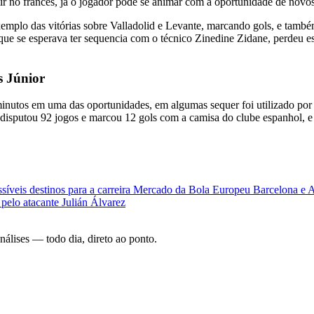
ir no francês, já o jogador pode se animar com a oportunidade de novos
exemplo das vitórias sobre Valladolid e Levante, marcando gols, e també
ue se esperava ter sequencia com o técnico Zinedine Zidane, perdeu esp
s Júnior
0 minutos em uma das oportunidades, em algumas sequer foi utilizado p
e disputou 92 jogos e marcou 12 gols com a camisa do clube espanhol, e
íveis destinos para a carreira
Mercado da Bola Europeu
Barcelona e A
pelo atacante Julián Álvarez
análises — todo dia, direto ao ponto.