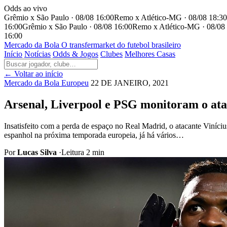
Odds ao vivo
Grêmio x São Paulo · 08/08 16:00
Remo x Atlético-MG · 08/08 18:30
16:00
Grêmio x São Paulo · 08/08 16:00
Remo x Atlético-MG · 08/08
16:00
Mercado
da Bola
O transfermarket do futebol brasileiro
Início
Notícias
Odds & Jogos
Clubes
Melhores Casas
← Voltar ao início
Mercado da Bola Europeu
22 DE JANEIRO, 2021
Arsenal, Liverpool e PSG monitoram o ata
Insatisfeito com a perda de espaço no Real Madrid, o atacante Viníc
espanhol na próxima temporada europeia, já há vários…
Por
Lucas Silva
·
Leitura 2 min