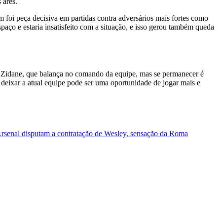
 ares.
m foi peça decisiva em partidas contra adversários mais fortes como
aço e estaria insatisfeito com a situação, e isso gerou também queda
or Zidane, que balança no comando da equipe, mas se permanecer é
 deixar a atual equipe pode ser uma oportunidade de jogar mais e
rsenal disputam a contratação de Wesley, sensação da Roma