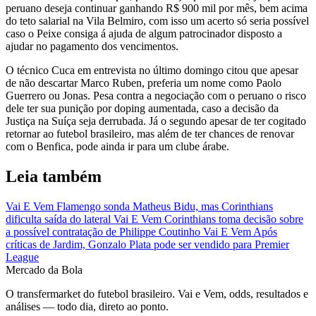
peruano deseja continuar ganhando R$ 900 mil por mês, bem acima
do teto salarial na Vila Belmiro, com isso um acerto só seria possível
caso o Peixe consiga á ajuda de algum patrocinador disposto a
ajudar no pagamento dos vencimentos.
O técnico Cuca em entrevista no último domingo citou que apesar
de não descartar Marco Ruben, preferia um nome como Paolo
Guerrero ou Jonas. Pesa contra a negociação com o peruano o risco
dele ter sua punição por doping aumentada, caso a decisão da
Justiça na Suíça seja derrubada. Já o segundo apesar de ter cogitado
retornar ao futebol brasileiro, mas além de ter chances de renovar
com o Benfica, pode ainda ir para um clube árabe.
Leia também
Vai E Vem
Flamengo sonda Matheus Bidu, mas Corinthians
dificulta saída do lateral
Vai E Vem
Corinthians toma decisão sobre
a possível contratação de Philippe Coutinho
Vai E Vem
Após
críticas de Jardim, Gonzalo Plata pode ser vendido para Premier
League
Mercado
da Bola
O transfermarket do futebol brasileiro. Vai e Vem, odds, resultados e
análises — todo dia, direto ao ponto.