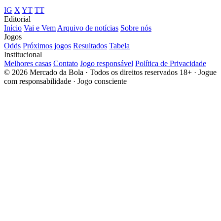
IG
X
YT
TT
Editorial
Início
Vai e Vem
Arquivo de notícias
Sobre nós
Jogos
Odds
Próximos jogos
Resultados
Tabela
Institucional
Melhores casas
Contato
Jogo responsável
Política de Privacidade
© 2026 Mercado da Bola · Todos os direitos reservados
18+ · Jogue
com responsabilidade · Jogo consciente