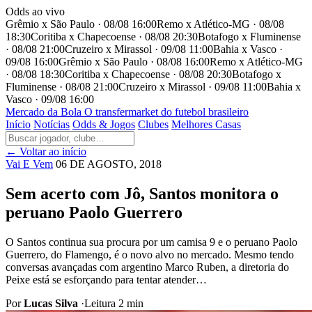
Odds ao vivo
Grêmio x São Paulo · 08/08 16:00
Remo x Atlético-MG · 08/08
18:30
Coritiba x Chapecoense · 08/08 20:30
Botafogo x Fluminense
· 08/08 21:00
Cruzeiro x Mirassol · 09/08 11:00
Bahia x Vasco ·
09/08 16:00
Grêmio x São Paulo · 08/08 16:00
Remo x Atlético-MG
· 08/08 18:30
Coritiba x Chapecoense · 08/08 20:30
Botafogo x
Fluminense · 08/08 21:00
Cruzeiro x Mirassol · 09/08 11:00
Bahia x
Vasco · 09/08 16:00
Mercado
da Bola
O transfermarket do futebol brasileiro
Início
Notícias
Odds & Jogos
Clubes
Melhores Casas
← Voltar ao início
Vai E Vem
06 DE AGOSTO, 2018
Sem acerto com Jô, Santos monitora o
peruano Paolo Guerrero
O Santos continua sua procura por um camisa 9 e o peruano Paolo
Guerrero, do Flamengo, é o novo alvo no mercado. Mesmo tendo
conversas avançadas com argentino Marco Ruben, a diretoria do
Peixe está se esforçando para tentar atender…
Por
Lucas Silva
·
Leitura 2 min