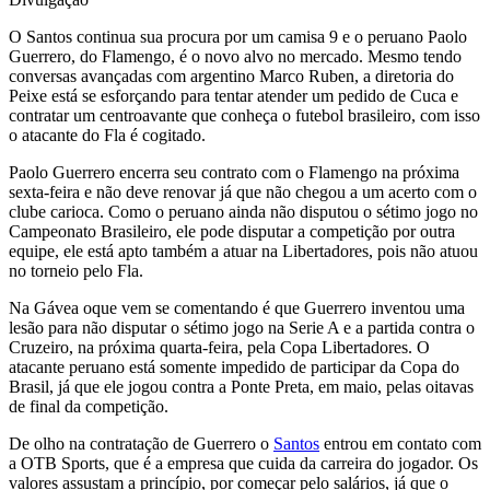
O Santos continua sua procura por um camisa 9 e o peruano Paolo
Guerrero, do Flamengo, é o novo alvo no mercado. Mesmo tendo
conversas avançadas com argentino Marco Ruben, a diretoria do
Peixe está se esforçando para tentar atender um pedido de Cuca e
contratar um centroavante que conheça o futebol brasileiro, com isso
o atacante do Fla é cogitado.
Paolo Guerrero encerra seu contrato com o Flamengo na próxima
sexta-feira e não deve renovar já que não chegou a um acerto com o
clube carioca. Como o peruano ainda não disputou o sétimo jogo no
Campeonato Brasileiro, ele pode disputar a competição por outra
equipe, ele está apto também a atuar na Libertadores, pois não atuou
no torneio pelo Fla.
Na Gávea oque vem se comentando é que Guerrero inventou uma
lesão para não disputar o sétimo jogo na Serie A e a partida contra o
Cruzeiro, na próxima quarta-feira, pela Copa Libertadores. O
atacante peruano está somente impedido de participar da Copa do
Brasil, já que ele jogou contra a Ponte Preta, em maio, pelas oitavas
de final da competição.
De olho na contratação de Guerrero o
Santos
entrou em contato com
a OTB Sports, que é a empresa que cuida da carreira do jogador. Os
valores assustam a princípio, por começar pelo salários, já que o