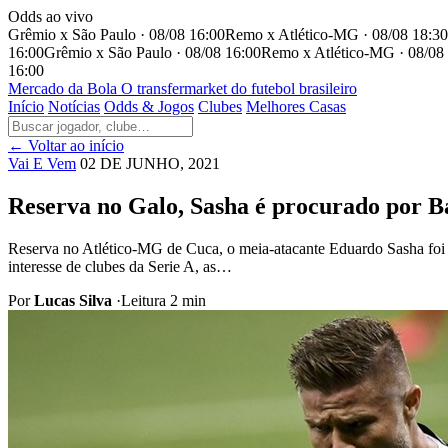
Odds ao vivo
Grêmio x São Paulo · 08/08 16:00
Remo x Atlético-MG · 08/08 18:30
16:00
Grêmio x São Paulo · 08/08 16:00
Remo x Atlético-MG · 08/08
16:00
Mercado
da Bola
O transfermarket do futebol brasileiro
Início
Notícias
Odds & Jogos
Clubes
Melhores Casas
← Voltar ao início
Vai E Vem
02 DE JUNHO, 2021
Reserva no Galo, Sasha é procurado por B
Reserva no Atlético-MG de Cuca, o meia-atacante Eduardo Sasha foi p
interesse de clubes da Serie A, as…
Por
Lucas Silva
·
Leitura 2 min