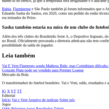
mantê-lo no elenco, já que a temporada será desgastante e o atacante 
Bahia
,
Fluminense
e São Paulo também já foram informados que o Atlét
Eduardo Sasha do Santos, em 2020, como um pedido do então técnico 
era treinador do Peixe.
Sasha também estaria na mira de um clube do futebo
Além dos três clubes do Brasileirão Serie A, o Deportivo Irapuato, 
no Brasil. Oficialmente procurada a diretoria atleticana não tem conf
possibilidade da saída do jogador.
Leia também
Vai E Vem
Flamengo sonda Matheus Bidu, mas Corinthians dificulta s
Gonzalo Plata pode ser vendido para Premier League
Mercado
da Bola
O transfermarket do futebol brasileiro. Vai e Vem, odds, resultados e 
IG
X
YT
TT
Editorial
Início
Vai e Vem
Arquivo de notícias
Sobre nós
Jogos
Odds
Próximos jogos
Resultados
Tabela