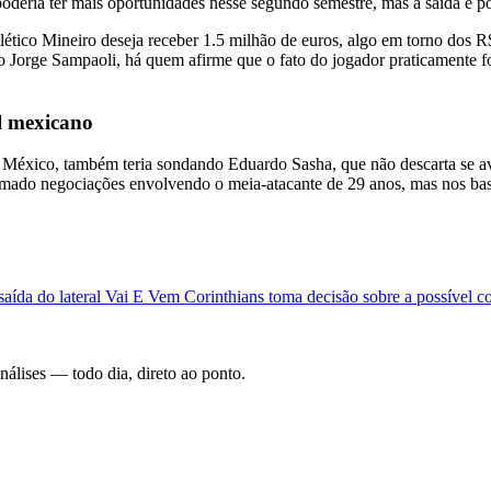
poderia ter mais oportunidades nesse segundo semestre, mas a saída é po
ico Mineiro deseja receber 1.5 milhão de euros, algo em torno dos R$ 
Jorge Sampaoli, há quem afirme que o fato do jogador praticamente fo
l mexicano
do México, também teria sondando Eduardo Sasha, que não descarta se 
irmado negociações envolvendo o meia-atacante de 29 anos, mas nos bast
aída do lateral
Vai E Vem
Corinthians toma decisão sobre a possível c
análises — todo dia, direto ao ponto.