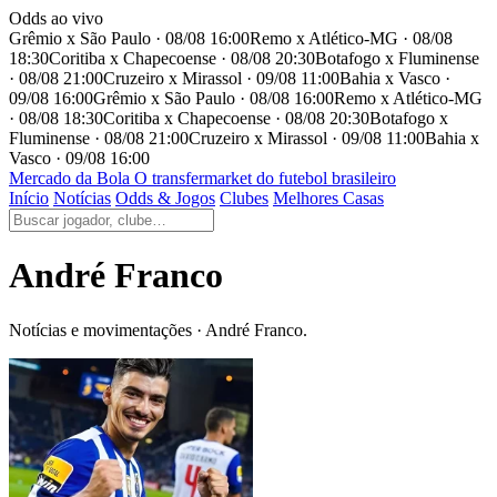
Odds ao vivo
Grêmio x São Paulo · 08/08 16:00
Remo x Atlético-MG · 08/08
18:30
Coritiba x Chapecoense · 08/08 20:30
Botafogo x Fluminense
· 08/08 21:00
Cruzeiro x Mirassol · 09/08 11:00
Bahia x Vasco ·
09/08 16:00
Grêmio x São Paulo · 08/08 16:00
Remo x Atlético-MG
· 08/08 18:30
Coritiba x Chapecoense · 08/08 20:30
Botafogo x
Fluminense · 08/08 21:00
Cruzeiro x Mirassol · 09/08 11:00
Bahia x
Vasco · 09/08 16:00
Mercado
da Bola
O transfermarket do futebol brasileiro
Início
Notícias
Odds & Jogos
Clubes
Melhores Casas
André Franco
Notícias e movimentações · André Franco.