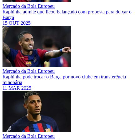
Mercado da Bola Europeu
Raphinha admite que ficou balançado com proposta para deixar o
Barça
15 OUT 2025
Mercado da Bola Europeu
Raphinha pode trocar o Barça por novo clube em transferência
milionária
11 MAR 2025
Mercado da Bola Europeu