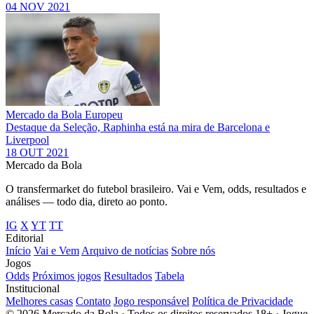
04 NOV 2021
Mercado da Bola Europeu
Destaque da Seleção, Raphinha está na mira de Barcelona e
Liverpool
18 OUT 2021
Mercado
da Bola
O transfermarket do futebol brasileiro. Vai e Vem, odds, resultados e
análises — todo dia, direto ao ponto.
IG
X
YT
TT
Editorial
Início
Vai e Vem
Arquivo de notícias
Sobre nós
Jogos
Odds
Próximos jogos
Resultados
Tabela
Institucional
Melhores casas
Contato
Jogo responsável
Política de Privacidade
© 2026 Mercado da Bola · Todos os direitos reservados
18+ · Jogue