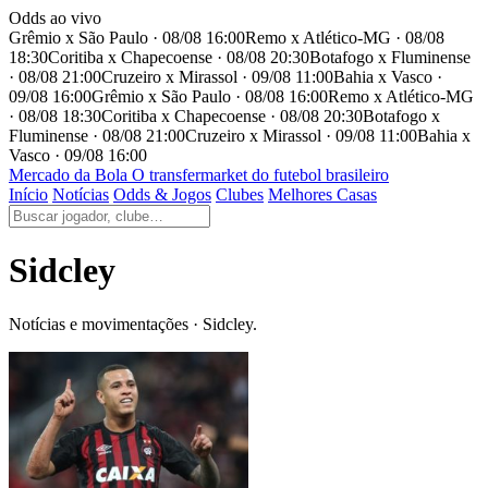
Odds ao vivo
Grêmio x São Paulo · 08/08 16:00
Remo x Atlético-MG · 08/08
18:30
Coritiba x Chapecoense · 08/08 20:30
Botafogo x Fluminense
· 08/08 21:00
Cruzeiro x Mirassol · 09/08 11:00
Bahia x Vasco ·
09/08 16:00
Grêmio x São Paulo · 08/08 16:00
Remo x Atlético-MG
· 08/08 18:30
Coritiba x Chapecoense · 08/08 20:30
Botafogo x
Fluminense · 08/08 21:00
Cruzeiro x Mirassol · 09/08 11:00
Bahia x
Vasco · 09/08 16:00
Mercado
da Bola
O transfermarket do futebol brasileiro
Início
Notícias
Odds & Jogos
Clubes
Melhores Casas
Sidcley
Notícias e movimentações · Sidcley.