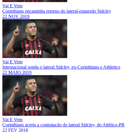
Vai E Vem
Corinthians encaminha retorno do lateral-esquerdo Sidcley
22 NOV 2019
Vai E Vem
Internacional sonda o lateral Sidcley, ex-Corinthians e Athletico
22 MAIO 2019
Vai E Vem
Corinthians acerta a contratação do lateral Sidcley, do Atlético-PR
22 FEV 2018