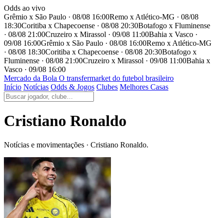
Odds ao vivo
Grêmio x São Paulo · 08/08 16:00
Remo x Atlético-MG · 08/08
18:30
Coritiba x Chapecoense · 08/08 20:30
Botafogo x Fluminense
· 08/08 21:00
Cruzeiro x Mirassol · 09/08 11:00
Bahia x Vasco ·
09/08 16:00
Grêmio x São Paulo · 08/08 16:00
Remo x Atlético-MG
· 08/08 18:30
Coritiba x Chapecoense · 08/08 20:30
Botafogo x
Fluminense · 08/08 21:00
Cruzeiro x Mirassol · 09/08 11:00
Bahia x
Vasco · 09/08 16:00
Mercado
da Bola
O transfermarket do futebol brasileiro
Início
Notícias
Odds & Jogos
Clubes
Melhores Casas
Cristiano Ronaldo
Notícias e movimentações · Cristiano Ronaldo.