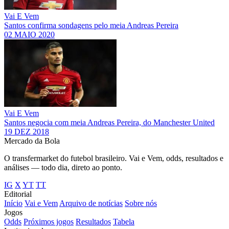
Vai E Vem
Santos confirma sondagens pelo meia Andreas Pereira
02 MAIO 2020
Vai E Vem
Santos negocia com meia Andreas Pereira, do Manchester United
19 DEZ 2018
Mercado
da Bola
O transfermarket do futebol brasileiro. Vai e Vem, odds, resultados e
análises — todo dia, direto ao ponto.
IG
X
YT
TT
Editorial
Início
Vai e Vem
Arquivo de notícias
Sobre nós
Jogos
Odds
Próximos jogos
Resultados
Tabela