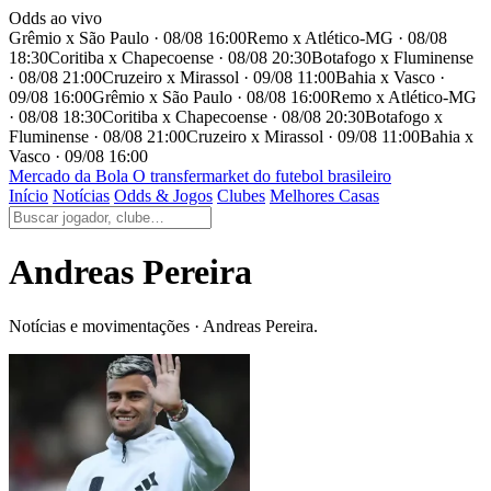
Odds ao vivo
Grêmio x São Paulo · 08/08 16:00
Remo x Atlético-MG · 08/08
18:30
Coritiba x Chapecoense · 08/08 20:30
Botafogo x Fluminense
· 08/08 21:00
Cruzeiro x Mirassol · 09/08 11:00
Bahia x Vasco ·
09/08 16:00
Grêmio x São Paulo · 08/08 16:00
Remo x Atlético-MG
· 08/08 18:30
Coritiba x Chapecoense · 08/08 20:30
Botafogo x
Fluminense · 08/08 21:00
Cruzeiro x Mirassol · 09/08 11:00
Bahia x
Vasco · 09/08 16:00
Mercado
da Bola
O transfermarket do futebol brasileiro
Início
Notícias
Odds & Jogos
Clubes
Melhores Casas
Andreas Pereira
Notícias e movimentações · Andreas Pereira.