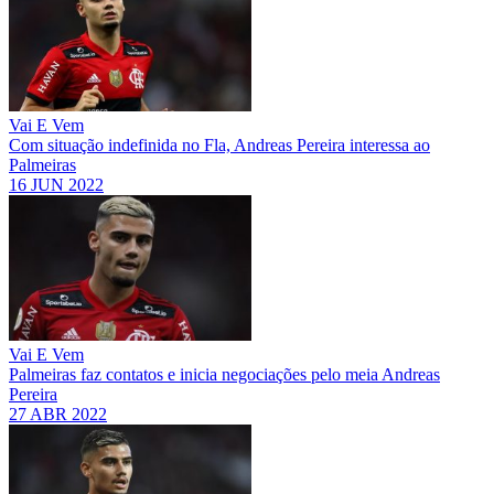
Vai E Vem
Com situação indefinida no Fla, Andreas Pereira interessa ao
Palmeiras
16 JUN 2022
Vai E Vem
Palmeiras faz contatos e inicia negociações pelo meia Andreas
Pereira
27 ABR 2022